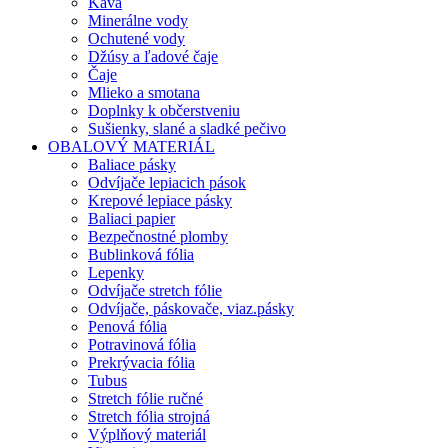
Káva
Minerálne vody
Ochutené vody
Džúsy a ľadové čaje
Čaje
Mlieko a smotana
Doplnky k občerstveniu
Sušienky, slané a sladké pečivo
OBALOVÝ MATERIÁL
Baliace pásky
Odvíjače lepiacich pások
Krepové lepiace pásky
Baliaci papier
Bezpečnostné plomby
Bublinková fólia
Lepenky
Odvíjače stretch fólie
Odvíjače, páskovače, viaz.pásky
Penová fólia
Potravinová fólia
Prekrývacia fólia
Tubus
Stretch fólie ručné
Stretch fólia strojná
Výplňový materiál