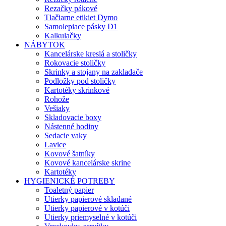
Rezačky pákové
Tlačiarne etikiet Dymo
Samolepiace pásky D1
Kalkulačky
NÁBYTOK
Kancelárske kreslá a stoličky
Rokovacie stoličky
Skrinky a stojany na zakladače
Podložky pod stoličky
Kartotéky skrinkové
Rohože
Vešiaky
Skladovacie boxy
Nástenné hodiny
Sedacie vaky
Lavice
Kovové šatníky
Kovové kancelárske skrine
Kartotéky
HYGIENICKÉ POTREBY
Toaletný papier
Utierky papierové skladané
Utierky papierové v kotúči
Utierky priemyselné v kotúči