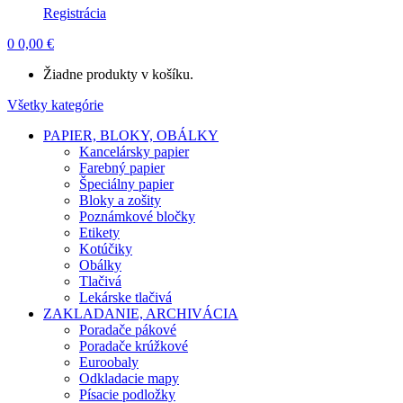
Registrácia
0
0,00
€
Žiadne produkty v košíku.
Všetky kategórie
PAPIER, BLOKY, OBÁLKY
Kancelársky papier
Farebný papier
Špeciálny papier
Bloky a zošity
Poznámkové bločky
Etikety
Kotúčiky
Obálky
Tlačivá
Lekárske tlačivá
ZAKLADANIE, ARCHIVÁCIA
Poradače pákové
Poradače krúžkové
Euroobaly
Odkladacie mapy
Písacie podložky