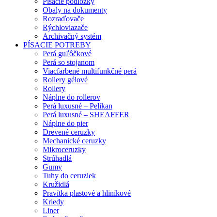
Písacie podložky
Obaly na dokumenty
Rozraďovače
Rýchloviazače
Archivačný systém
PÍSACIE POTREBY
Perá guľôčkové
Perá so stojanom
Viacfarbené multifunkčné perá
Rollery gélové
Rollery
Náplne do rollerov
Perá luxusné – Pelikan
Perá luxusné – SHEAFFER
Náplne do pier
Drevené ceruzky
Mechanické ceruzky
Mikroceruzky
Strúhadlá
Gumy
Tuhy do ceruziek
Kružidlá
Pravítka plastové a hliníkové
Kriedy
Liner