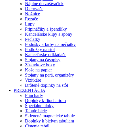
Náplne do zošívačiek
Dierovače
Nožnice
Rezače
Lupy
Pripináčiky a špendlíky
Kancelárske klipy a spony
Pečiatky
Podušky a farby na pečiatky
Podložky na stôl
Kancelárske odkladače
Stojany na časopisy
Zásuvkové boxy
Koše na papier
Stojany na perá, organizéry
Vizitkáre
Drôtené doplnky na stôl
PREZENTÁCIA
Flipcharty
Doplnky k flipchartom
Špeciálne bloky
Tabule biele
Sklenené magnetické tabule
Doplnky k bielym tabuliam
Čistenie tabúl