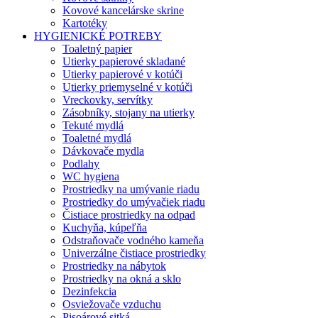
Kovové kancelárske skrine
Kartotéky
HYGIENICKÉ POTREBY
Toaletný papier
Utierky papierové skladané
Utierky papierové v kotúči
Utierky priemyselné v kotúči
Vreckovky, servítky
Zásobníky, stojany na utierky
Tekuté mydlá
Toaletné mydlá
Dávkovače mydla
Podlahy
WC hygiena
Prostriedky na umývanie riadu
Prostriedky do umývačiek riadu
Čistiace prostriedky na odpad
Kuchyňa, kúpeľňa
Odstraňovače vodného kameňa
Univerzálne čistiace prostriedky
Prostriedky na nábytok
Prostriedky na okná a sklo
Dezinfekcia
Osviežovače vzduchu
Pisoárové sitká