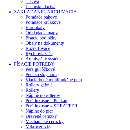
Tlačivá
Lekárske tlačivá
ZAKLADANIE, ARCHIVÁCIA
Poradače pákové
Poradače krúžkové
Euroobaly
Odkladacie mapy
Písacie podložky
Obaly na dokumenty
Rozraďovače
Rýchloviazače
Archivačný systém
PÍSACIE POTREBY
Perá guľôčkové
Perá so stojanom
Viacfarbené multifunkčné perá
Rollery gélové
Rollery
Náplne do rollerov
Perá luxusné – Pelikan
Perá luxusné – SHEAFFER
Náplne do pier
Drevené ceruzky
Mechanické ceruzky
Mikroceruzky