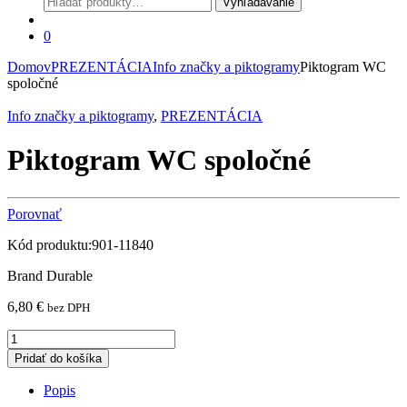
Vyhľadávanie
0
Domov
PREZENTÁCIA
Info značky a piktogramy
Piktogram WC
spoločné
Info značky a piktogramy
,
PREZENTÁCIA
Piktogram WC spoločné
Porovnať
Kód produktu:901-11840
Brand Durable
6,80
€
bez DPH
Piktogram
WC
Pridať do košíka
spoločné
quantity
Popis