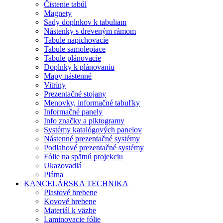
Čistenie tabúl
Magnety
Sady doplnkov k tabuliam
Nástenky s dreveným rámom
Tabule napichovacie
Tabule samolepiace
Tabule plánovacie
Doplnky k plánovaniu
Mapy nástenné
Vitríny
Prezentačné stojany
Menovky, informačné tabuľky
Informačné panely
Info značky a piktogramy
Systémy katalógových panelov
Nástenné prezentačné systémy
Podlahové prezentačné systémy
Fólie na spätnú projekciu
Ukazovadlá
Plátna
KANCELÁRSKA TECHNIKA
Plastové hrebene
Kovové hrebene
Materiál k väzbe
Laminovacie fólie