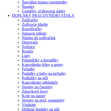
Špeciálne lepiace prostriedky
Špagáty
Gumičky, sťahovacie pásky
DOPLNKY PRACOVNÉHO STOLA
Zošívačky
Zošívacie kliešte
Rozošívačky
Spínacie pištole
Náplne do zošívačiek
Dierovače
Nožnice
Rezače
Lupy
Pripináčiky a špendlíky
Kancelárske klipy a spony
Pečiatky
Podušky a farby na pečiatky
Podložky na stôl
Kancelárske odkladače
Stojany na časopisy
Zásuvkové boxy
Koše na papier
Stojany na perá, organizéry
Vizitkáre
Drôtené doplnky na stôl