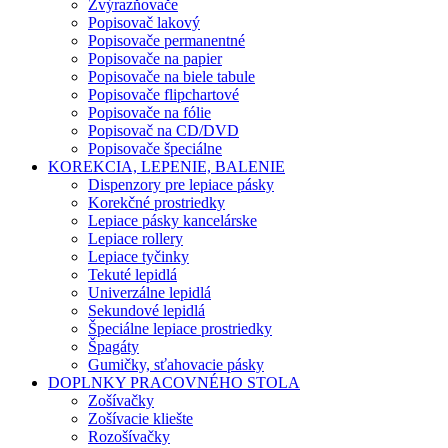
Zvýrazňovače
Popisovač lakový
Popisovače permanentné
Popisovače na papier
Popisovače na biele tabule
Popisovače flipchartové
Popisovače na fólie
Popisovač na CD/DVD
Popisovače špeciálne
KOREKCIA, LEPENIE, BALENIE
Dispenzory pre lepiace pásky
Korekčné prostriedky
Lepiace pásky kancelárske
Lepiace rollery
Lepiace tyčinky
Tekuté lepidlá
Univerzálne lepidlá
Sekundové lepidlá
Špeciálne lepiace prostriedky
Špagáty
Gumičky, sťahovacie pásky
DOPLNKY PRACOVNÉHO STOLA
Zošívačky
Zošívacie kliešte
Rozošívačky