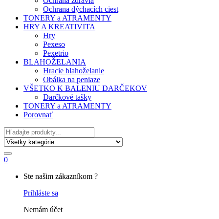
Ochrana zdravia
Ochrana dýchacích ciest
TONERY a ATRAMENTY
HRY A KREATIVITA
Hry
Pexeso
Pexetrio
BLAHOŽELANIA
Hracie blahoželanie
Obálka na peniaze
VŠETKO K BALENIU DARČEKOV
Darčkové tašky
TONERY a ATRAMENTY
Porovnať
Hľadať
0
My
Ste našim zákazníkom ?
Account
Prihláste sa
Nemám účet