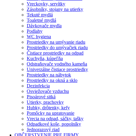
Vreckovky, servítky
Zásobníky, stojany na utierky
Tekuté mydlá
Toaletné mydlá
Dávkovače mydla
Podlahy
WC hygiena
Prostriedky na umývanie riadu
Prostriedky do umývačiek riadu
Čistiace prostriedky na odpad
Kuchyňa, kúpeľňa
Odstraňovače vodného kameňa
Univerzálne čistiace prostriedky
Prostriedky na nábytok
Prostriedky na okná a sklo
Dezinfekcia
Osviežovače vzduchu
Pisoárové sitká
Utierky, prachovky
Hubky, drôtenky, kefy
Pomôcky na upratovanie
Vrecia na odpad, sáčky, tašky
Odpadkové koše, popolníky
Jednorazový riad
OBČERSTVENIE PRE FIRMY