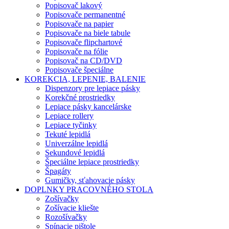
Popisovač lakový
Popisovače permanentné
Popisovače na papier
Popisovače na biele tabule
Popisovače flipchartové
Popisovače na fólie
Popisovač na CD/DVD
Popisovače špeciálne
KOREKCIA, LEPENIE, BALENIE
Dispenzory pre lepiace pásky
Korekčné prostriedky
Lepiace pásky kancelárske
Lepiace rollery
Lepiace tyčinky
Tekuté lepidlá
Univerzálne lepidlá
Sekundové lepidlá
Špeciálne lepiace prostriedky
Špagáty
Gumičky, sťahovacie pásky
DOPLNKY PRACOVNÉHO STOLA
Zošívačky
Zošívacie kliešte
Rozošívačky
Spínacie pištole