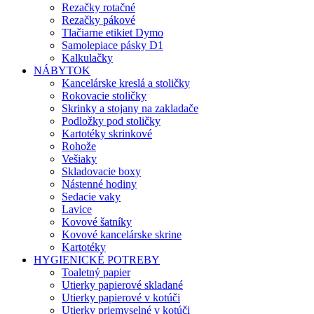
Rezačky rotačné
Rezačky pákové
Tlačiarne etikiet Dymo
Samolepiace pásky D1
Kalkulačky
NÁBYTOK
Kancelárske kreslá a stoličky
Rokovacie stoličky
Skrinky a stojany na zakladače
Podložky pod stoličky
Kartotéky skrinkové
Rohože
Vešiaky
Skladovacie boxy
Nástenné hodiny
Sedacie vaky
Lavice
Kovové šatníky
Kovové kancelárske skrine
Kartotéky
HYGIENICKÉ POTREBY
Toaletný papier
Utierky papierové skladané
Utierky papierové v kotúči
Utierky priemyselné v kotúči