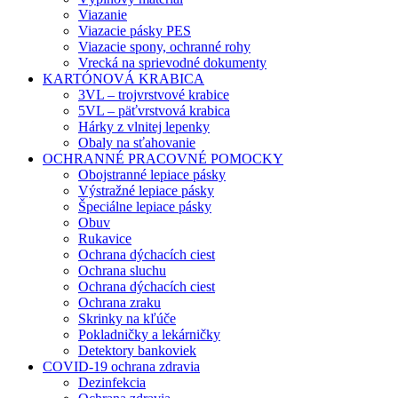
Viazanie
Viazacie pásky PES
Viazacie spony, ochranné rohy
Vrecká na sprievodné dokumenty
KARTÓNOVÁ KRABICA
3VL – trojvrstvové krabice
5VL – päťvrstvová krabica
Hárky z vlnitej lepenky
Obaly na sťahovanie
OCHRANNÉ PRACOVNÉ POMOCKY
Obojstranné lepiace pásky
Výstražné lepiace pásky
Špeciálne lepiace pásky
Obuv
Rukavice
Ochrana dýchacích ciest
Ochrana sluchu
Ochrana dýchacích ciest
Ochrana zraku
Skrinky na kľúče
Pokladničky a lekárničky
Detektory bankoviek
COVID-19 ochrana zdravia
Dezinfekcia