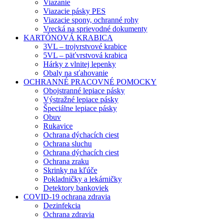
Viazanie
Viazacie pásky PES
Viazacie spony, ochranné rohy
Vrecká na sprievodné dokumenty
KARTÓNOVÁ KRABICA
3VL – trojvrstvové krabice
5VL – päťvrstvová krabica
Hárky z vlnitej lepenky
Obaly na sťahovanie
OCHRANNÉ PRACOVNÉ POMOCKY
Obojstranné lepiace pásky
Výstražné lepiace pásky
Špeciálne lepiace pásky
Obuv
Rukavice
Ochrana dýchacích ciest
Ochrana sluchu
Ochrana dýchacích ciest
Ochrana zraku
Skrinky na kľúče
Pokladničky a lekárničky
Detektory bankoviek
COVID-19 ochrana zdravia
Dezinfekcia
Ochrana zdravia