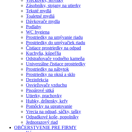
Vreckovky, servítky
Zásobníky, stojany na utierky
Tekuté mydlá
Toaletné mydlá
Dávkovače mydla
Podlahy
WC hygiena
Prostriedky na umývanie riadu
Prostriedky do umývačiek riadu
Čistiace prostriedky na odpad
Kuchyňa, kúpeľňa
Odstraňovače vodného kameňa
Univerzálne čistiace prostriedky
Prostriedky na nábytok
Prostriedky na okná a sklo
Dezinfekcia
Osviežovače vzduchu
Pisoárové sitká
Utierky, prachovky
Hubky, drôtenky, kefy
Pomôcky na upratovanie
Vrecia na odpad, sáčky, tašky
Odpadkové koše, popolníky
Jednorazový riad
OBČERSTVENIE PRE FIRMY