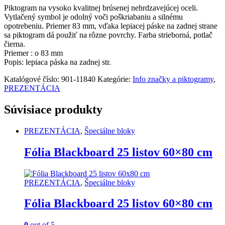
Piktogram na vysoko kvalitnej brúsenej nehrdzavejúcej oceli.
Vytlačený symbol je odolný voči poškriabaniu a silnému
opotrebeniu. Priemer 83 mm, vďaka lepiacej páske na zadnej strane
sa piktogram dá použiť na rôzne povrchy. Farba strieborná, potlač
čierna.
Priemer : o 83 mm
Popis: lepiaca páska na zadnej str.
Katalógové číslo:
901-11840
Kategórie:
Info značky a piktogramy
,
PREZENTÁCIA
Súvisiace produkty
PREZENTÁCIA
,
Špeciálne bloky
Fólia Blackboard 25 listov 60×80 cm
PREZENTÁCIA
,
Špeciálne bloky
Fólia Blackboard 25 listov 60×80 cm
0
out of 5