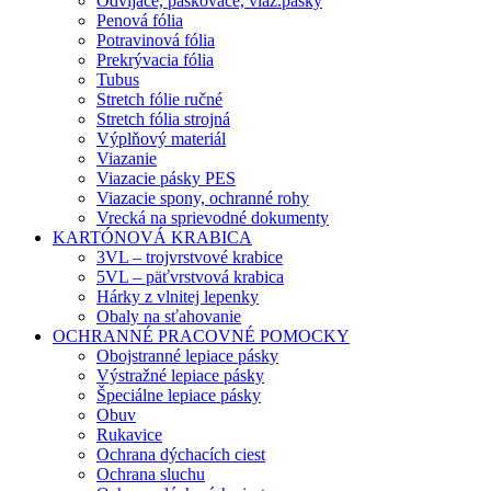
Odvíjače, páskovače, viaz.pásky
Penová fólia
Potravinová fólia
Prekrývacia fólia
Tubus
Stretch fólie ručné
Stretch fólia strojná
Výplňový materiál
Viazanie
Viazacie pásky PES
Viazacie spony, ochranné rohy
Vrecká na sprievodné dokumenty
KARTÓNOVÁ KRABICA
3VL – trojvrstvové krabice
5VL – päťvrstvová krabica
Hárky z vlnitej lepenky
Obaly na sťahovanie
OCHRANNÉ PRACOVNÉ POMOCKY
Obojstranné lepiace pásky
Výstražné lepiace pásky
Špeciálne lepiace pásky
Obuv
Rukavice
Ochrana dýchacích ciest
Ochrana sluchu