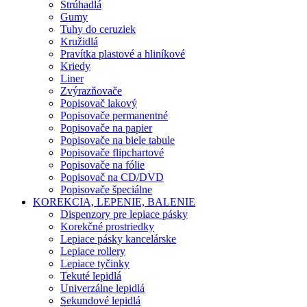
Strúhadlá
Gumy
Tuhy do ceruziek
Kružidlá
Pravítka plastové a hliníkové
Kriedy
Liner
Zvýrazňovače
Popisovač lakový
Popisovače permanentné
Popisovače na papier
Popisovače na biele tabule
Popisovače flipchartové
Popisovače na fólie
Popisovač na CD/DVD
Popisovače špeciálne
KOREKCIA, LEPENIE, BALENIE
Dispenzory pre lepiace pásky
Korekčné prostriedky
Lepiace pásky kancelárske
Lepiace rollery
Lepiace tyčinky
Tekuté lepidlá
Univerzálne lepidlá
Sekundové lepidlá