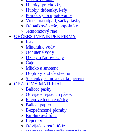
Utierky, prachovky
Hubky, drôtenky, kefy
Pomôcky na upratovanie
Vrecia na odpad, sáčky, tašky
Odpadkové koše, popolníky
Jednorazový riad
OBČERSTVENIE PRE FIRMY
Káva
Minerálne vody
Ochutené vody
Džúsy a ľadové čaje
Čaje
Mlieko a smotana
Doplnky k občerstveniu
Sušienky, slané a sladké pečivo
OBALOVÝ MATERIÁL
Baliace pásky
Odvíjače lepiacich pások
Krepové lepiace pásky
Baliaci papier
Bezpečnostné plomby
Bublinková fólia
Lepenky
Odvíjače stretch fólie