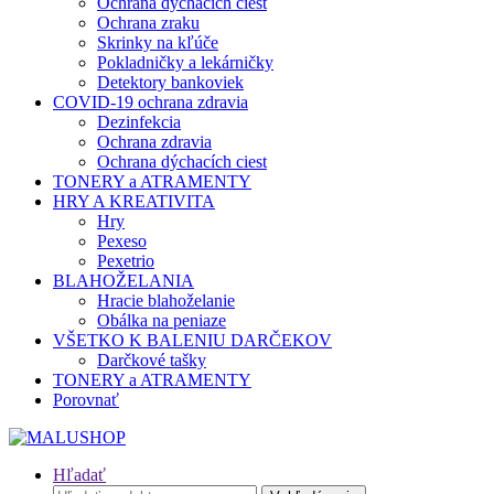
Ochrana dýchacích ciest
Ochrana zraku
Skrinky na kľúče
Pokladničky a lekárničky
Detektory bankoviek
COVID-19 ochrana zdravia
Dezinfekcia
Ochrana zdravia
Ochrana dýchacích ciest
TONERY a ATRAMENTY
HRY A KREATIVITA
Hry
Pexeso
Pexetrio
BLAHOŽELANIA
Hracie blahoželanie
Obálka na peniaze
VŠETKO K BALENIU DARČEKOV
Darčkové tašky
TONERY a ATRAMENTY
Porovnať
Hľadať
Hľadať: