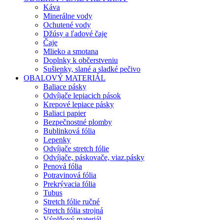
Káva
Minerálne vody
Ochutené vody
Džúsy a ľadové čaje
Čaje
Mlieko a smotana
Doplnky k občerstveniu
Sušienky, slané a sladké pečivo
OBALOVÝ MATERIÁL
Baliace pásky
Odvíjače lepiacich pások
Krepové lepiace pásky
Baliaci papier
Bezpečnostné plomby
Bublinková fólia
Lepenky
Odvíjače stretch fólie
Odvíjače, páskovače, viaz.pásky
Penová fólia
Potravinová fólia
Prekrývacia fólia
Tubus
Stretch fólie ručné
Stretch fólia strojná
Výplňový materiál