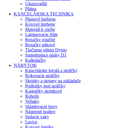
Ukazovadlá
Plátna
KANCELÁRSKA TECHNIKA
Plastové hrebene
Kovové hrebene
Materiál k väzbe
Laminovacie fólie
Rezačky rotačné
Rezačky pákové
Tlačiarne etikiet Dymo
Samolepiace pásky D1
Kalkulačky
NÁBYTOK
Kancelárske kreslá a stoličky
Rokovacie stoličky
Skrinky a stojany na zakladače
Podložky pod stoličky
Kartotéky skrinkové
Rohože
Vešiaky
Skladovacie boxy
Nástenné hodiny
Sedacie vaky
Lavice
Kovové šatníky