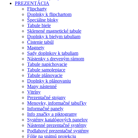
PREZENTÁCIA
Flipcharty
Doplnky k flipchartom
Špeciálne bloky
Tabule biele
Sklenené magnetické tabule
Doplnky k bielym tabuliam
Čistenie tabúl
Magnety
Sady doplnkov k tabuliam
Nástenky s dreveným rámom
Tabule napichovacie
Tabule samolepiace
Tabule plánovacie
Doplnky k plánovaniu
Mapy nástenné
Vitríny
Prezentačné stojany
Menovky, informačné tabuľky
Informačné panely
Info značky a piktogramy
Systémy katalógových panelov
Nástenné prezentačné systémy
Podlahové prezentačné systémy
Fólie na spätnú projekciu