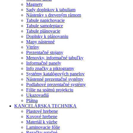
Magnety
Sady doplnkov k tabuliam
Nástenky s dreveným rámom
Tabule napichovacie
Tabule samolepiace
Tabule plánovacie
Doplnky k plánovaniu
Mapy nástenné
Vitríny
Prezentačné stojany
Menovky, informačné tabuľky
Informačné panely
Info značky a piktogramy
Systémy katalógových panelov
Nástenné prezentačné systémy
Podlahové prezentačné systémy
Fólie na spätnú projekciu
Ukazovadlá
Plátna
KANCELÁRSKA TECHNIKA
Plastové hrebene
Kovové hrebene
Materiál k väzbe
Laminovacie fólie
Rezačky rotačné