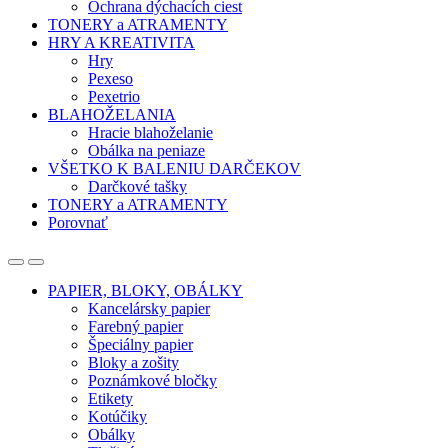
Ochrana dýchacích ciest
TONERY a ATRAMENTY
HRY A KREATIVITA
Hry
Pexeso
Pexetrio
BLAHOŽELANIA
Hracie blahoželanie
Obálka na peniaze
VŠETKO K BALENIU DARČEKOV
Darčkové tašky
TONERY a ATRAMENTY
Porovnať
Open
Close
PAPIER, BLOKY, OBÁLKY
Kancelársky papier
Farebný papier
Špeciálny papier
Bloky a zošity
Poznámkové bločky
Etikety
Kotúčiky
Obálky