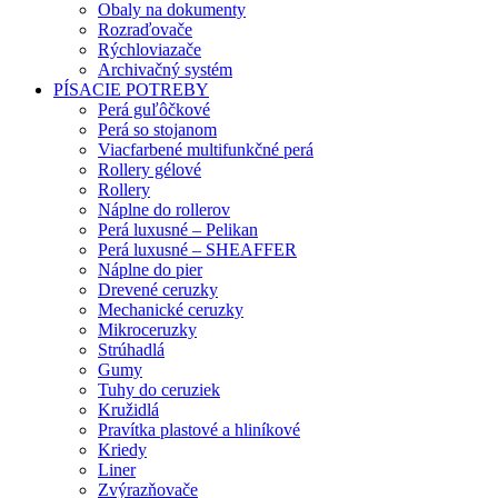
Obaly na dokumenty
Rozraďovače
Rýchloviazače
Archivačný systém
PÍSACIE POTREBY
Perá guľôčkové
Perá so stojanom
Viacfarbené multifunkčné perá
Rollery gélové
Rollery
Náplne do rollerov
Perá luxusné – Pelikan
Perá luxusné – SHEAFFER
Náplne do pier
Drevené ceruzky
Mechanické ceruzky
Mikroceruzky
Strúhadlá
Gumy
Tuhy do ceruziek
Kružidlá
Pravítka plastové a hliníkové
Kriedy
Liner
Zvýrazňovače