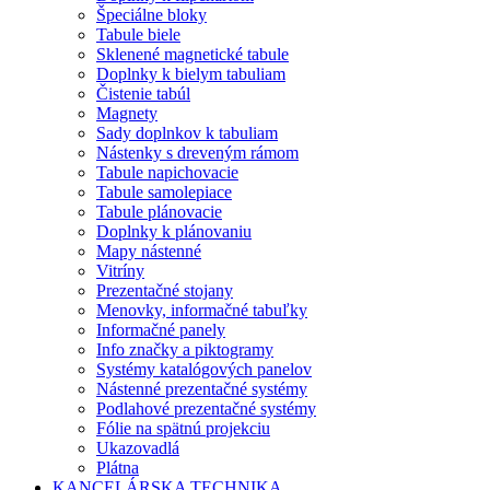
Špeciálne bloky
Tabule biele
Sklenené magnetické tabule
Doplnky k bielym tabuliam
Čistenie tabúl
Magnety
Sady doplnkov k tabuliam
Nástenky s dreveným rámom
Tabule napichovacie
Tabule samolepiace
Tabule plánovacie
Doplnky k plánovaniu
Mapy nástenné
Vitríny
Prezentačné stojany
Menovky, informačné tabuľky
Informačné panely
Info značky a piktogramy
Systémy katalógových panelov
Nástenné prezentačné systémy
Podlahové prezentačné systémy
Fólie na spätnú projekciu
Ukazovadlá
Plátna
KANCELÁRSKA TECHNIKA