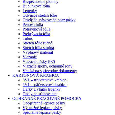
Bezpečnostné plomby
Bublinková fólia
Lepenky
Odvíjače stretch fólie
Odvíjače, páskovače, viaz.pásky
Penová fólia
Potravinová fólia
Prekrývacia fólia
Tubus
Stretch fólie ručné
Stretch fólia strojná
Výplňový materiál
Viazanie
Viazacie pásky PES
Viazacie spony, ochranné rohy
Vrecká na sprievodné dokumenty
KARTÓNOVÁ KRABICA
3VL – trojvrstvové krabice
5VL – päťvrstvová krabica
Hárky z vlnitej lepenky
Obaly na sťahovanie
OCHRANNÉ PRACOVNÉ POMOCKY
Obojstranné lepiace pásky
Výstražné lepiace pásky
Špeciálne lepiace pásky