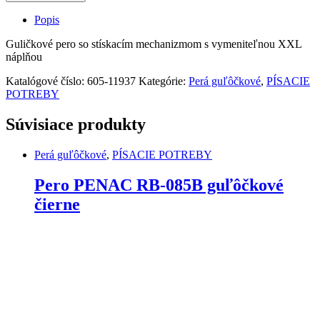
STABILO
Marathon
Popis
-
červené
Guličkové pero so stískacím mechanizmom s vymeniteľnou XXL
quantity
náplňou
Katalógové číslo:
605-11937
Kategórie:
Perá guľôčkové
,
PÍSACIE
POTREBY
Súvisiace produkty
Perá guľôčkové
,
PÍSACIE POTREBY
Pero PENAC RB-085B guľôčkové
čierne