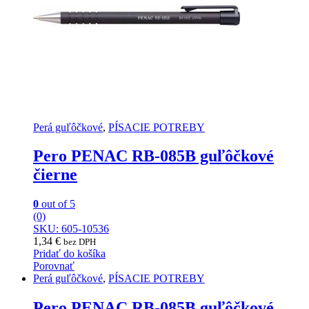
Perá guľôčkové
,
PÍSACIE POTREBY
Pero PENAC RB-085B guľôčkové
čierne
0
out of 5
(0)
SKU: 605-10536
1,34
€
bez DPH
Pridať do košíka
Porovnať
Perá guľôčkové
,
PÍSACIE POTREBY
Pero PENAC RB-085B guľôčkové