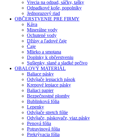
Vrecia na odpad, sáčky, tašky
Odpadkové koše, popolníky
Jednorazový riad
OBČERSTVENIE PRE FIRMY
Káva
Minerálne vody
Ochutené vody
Džúsy a ľadové čaje
Čaje
Mlieko a smotana
Doplnky k občerstveniu
Sušienky, slané a sladké pečivo
OBALOVÝ MATERIÁL
Baliace pásky
Odvíjače lepiacich pások
Krepové lepiace pásky
Baliaci papier
Bezpečnostné plomby
Bublinková fólia
Lepenky
Odvíjače stretch fólie
Odvíjače, páskovače, viaz.pásky
Penová fólia
Potravinová fólia
Prekrývacia fólia