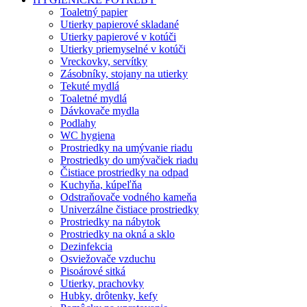
Toaletný papier
Utierky papierové skladané
Utierky papierové v kotúči
Utierky priemyselné v kotúči
Vreckovky, servítky
Zásobníky, stojany na utierky
Tekuté mydlá
Toaletné mydlá
Dávkovače mydla
Podlahy
WC hygiena
Prostriedky na umývanie riadu
Prostriedky do umývačiek riadu
Čistiace prostriedky na odpad
Kuchyňa, kúpeľňa
Odstraňovače vodného kameňa
Univerzálne čistiace prostriedky
Prostriedky na nábytok
Prostriedky na okná a sklo
Dezinfekcia
Osviežovače vzduchu
Pisoárové sitká
Utierky, prachovky
Hubky, drôtenky, kefy