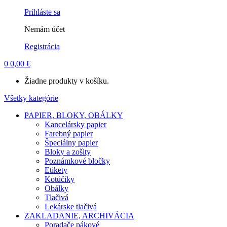
Account
Prihláste sa
Nemám účet
Registrácia
0
0,00
€
Žiadne produkty v košíku.
Všetky kategórie
PAPIER, BLOKY, OBÁLKY
Kancelársky papier
Farebný papier
Špeciálny papier
Bloky a zošity
Poznámkové bločky
Etikety
Kotúčiky
Obálky
Tlačivá
Lekárske tlačivá
ZAKLADANIE, ARCHIVÁCIA
Poradače pákové