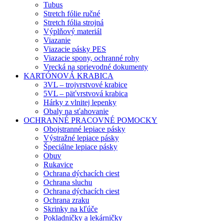
Tubus
Stretch fólie ručné
Stretch fólia strojná
Výplňový materiál
Viazanie
Viazacie pásky PES
Viazacie spony, ochranné rohy
Vrecká na sprievodné dokumenty
KARTÓNOVÁ KRABICA
3VL – trojvrstvové krabice
5VL – päťvrstvová krabica
Hárky z vlnitej lepenky
Obaly na sťahovanie
OCHRANNÉ PRACOVNÉ POMOCKY
Obojstranné lepiace pásky
Výstražné lepiace pásky
Špeciálne lepiace pásky
Obuv
Rukavice
Ochrana dýchacích ciest
Ochrana sluchu
Ochrana dýchacích ciest
Ochrana zraku
Skrinky na kľúče
Pokladničky a lekárničky