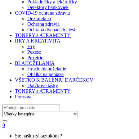
Pokladničky a lekárničky
Detektory bankoviek
COVID-19 ochrana zdravia
Dezinfekcia
Ochrana zdravia
Ochrana dýchacích ciest
TONERY a ATRAMENTY
HRY A KREATIVITA
Hry
Pexeso
Pexetrio
BLAHOŽELANIA
Hracie blahoželanie
Obálka na peniaze
VŠETKO K BALENIU DARČEKOV
Darčkové tašky
TONERY a ATRAMENTY
Porovnať
Hľadať
0
My
Ste našim zákazníkom ?