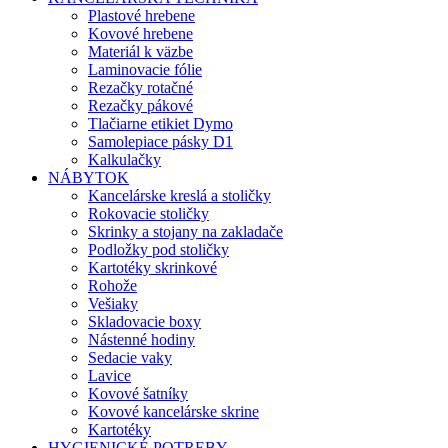
Plastové hrebene
Kovové hrebene
Materiál k väzbe
Laminovacie fólie
Rezačky rotačné
Rezačky pákové
Tlačiarne etikiet Dymo
Samolepiace pásky D1
Kalkulačky
NÁBYTOK
Kancelárske kreslá a stoličky
Rokovacie stoličky
Skrinky a stojany na zakladače
Podložky pod stoličky
Kartotéky skrinkové
Rohože
Vešiaky
Skladovacie boxy
Nástenné hodiny
Sedacie vaky
Lavice
Kovové šatníky
Kovové kancelárske skrine
Kartotéky
HYGIENICKÉ POTREBY