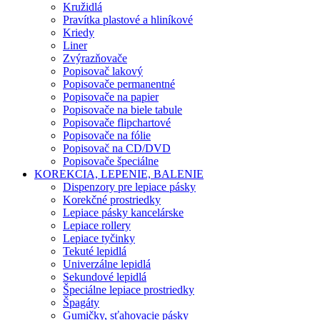
Kružidlá
Pravítka plastové a hliníkové
Kriedy
Liner
Zvýrazňovače
Popisovač lakový
Popisovače permanentné
Popisovače na papier
Popisovače na biele tabule
Popisovače flipchartové
Popisovače na fólie
Popisovač na CD/DVD
Popisovače špeciálne
KOREKCIA, LEPENIE, BALENIE
Dispenzory pre lepiace pásky
Korekčné prostriedky
Lepiace pásky kancelárske
Lepiace rollery
Lepiace tyčinky
Tekuté lepidlá
Univerzálne lepidlá
Sekundové lepidlá
Špeciálne lepiace prostriedky
Špagáty
Gumičky, sťahovacie pásky