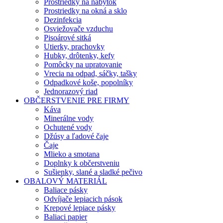
Prostriedky na nábytok
Prostriedky na okná a sklo
Dezinfekcia
Osviežovače vzduchu
Pisoárové sitká
Utierky, prachovky
Hubky, drôtenky, kefy
Pomôcky na upratovanie
Vrecia na odpad, sáčky, tašky
Odpadkové koše, popolníky
Jednorazový riad
OBČERSTVENIE PRE FIRMY
Káva
Minerálne vody
Ochutené vody
Džúsy a ľadové čaje
Čaje
Mlieko a smotana
Doplnky k občerstveniu
Sušienky, slané a sladké pečivo
OBALOVÝ MATERIÁL
Baliace pásky
Odvíjače lepiacich pások
Krepové lepiace pásky
Baliaci papier