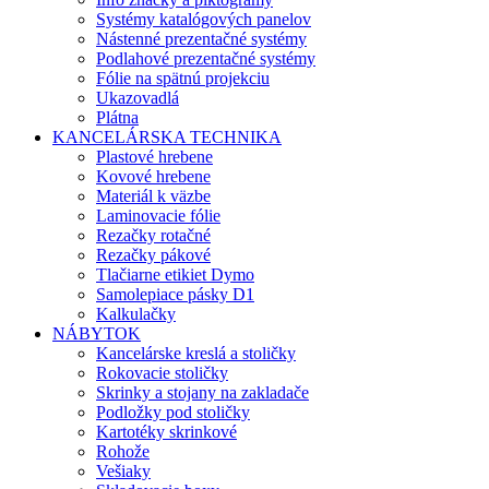
Systémy katalógových panelov
Nástenné prezentačné systémy
Podlahové prezentačné systémy
Fólie na spätnú projekciu
Ukazovadlá
Plátna
KANCELÁRSKA TECHNIKA
Plastové hrebene
Kovové hrebene
Materiál k väzbe
Laminovacie fólie
Rezačky rotačné
Rezačky pákové
Tlačiarne etikiet Dymo
Samolepiace pásky D1
Kalkulačky
NÁBYTOK
Kancelárske kreslá a stoličky
Rokovacie stoličky
Skrinky a stojany na zakladače
Podložky pod stoličky
Kartotéky skrinkové
Rohože
Vešiaky