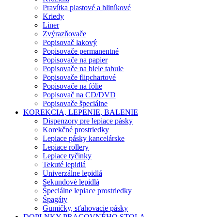
Pravítka plastové a hliníkové
Kriedy
Liner
Zvýrazňovače
Popisovač lakový
Popisovače permanentné
Popisovače na papier
Popisovače na biele tabule
Popisovače flipchartové
Popisovače na fólie
Popisovač na CD/DVD
Popisovače špeciálne
KOREKCIA, LEPENIE, BALENIE
Dispenzory pre lepiace pásky
Korekčné prostriedky
Lepiace pásky kancelárske
Lepiace rollery
Lepiace tyčinky
Tekuté lepidlá
Univerzálne lepidlá
Sekundové lepidlá
Špeciálne lepiace prostriedky
Špagáty
Gumičky, sťahovacie pásky
DOPLNKY PRACOVNÉHO STOLA