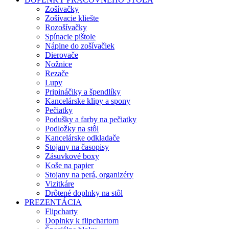
Zošívačky
Zošívacie kliešte
Rozošívačky
Spínacie pištole
Náplne do zošívačiek
Dierovače
Nožnice
Rezače
Lupy
Pripináčiky a špendlíky
Kancelárske klipy a spony
Pečiatky
Podušky a farby na pečiatky
Podložky na stôl
Kancelárske odkladače
Stojany na časopisy
Zásuvkové boxy
Koše na papier
Stojany na perá, organizéry
Vizitkáre
Drôtené doplnky na stôl
PREZENTÁCIA
Flipcharty
Doplnky k flipchartom