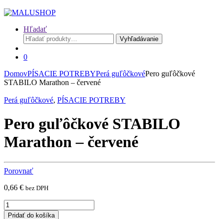
Hľadať
Hľadať:
Vyhľadávanie
0
Domov
PÍSACIE POTREBY
Perá guľôčkové
Pero guľôčkové
STABILO Marathon – červené
Perá guľôčkové
,
PÍSACIE POTREBY
Pero guľôčkové STABILO
Marathon – červené
Porovnať
0,66
€
bez DPH
Pero
guľôčkové
Pridať do košíka