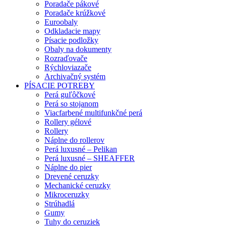
Poradače pákové
Poradače krúžkové
Euroobaly
Odkladacie mapy
Písacie podložky
Obaly na dokumenty
Rozraďovače
Rýchloviazače
Archivačný systém
PÍSACIE POTREBY
Perá guľôčkové
Perá so stojanom
Viacfarbené multifunkčné perá
Rollery gélové
Rollery
Náplne do rollerov
Perá luxusné – Pelikan
Perá luxusné – SHEAFFER
Náplne do pier
Drevené ceruzky
Mechanické ceruzky
Mikroceruzky
Strúhadlá
Gumy
Tuhy do ceruziek