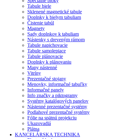
Špeciálne bloky
Tabule biele
Sklenené magnetické tabule
Doplnky k bielym tabuliam
Čistenie tabúl
Magnety
Sady doplnkov k tabuliam
Nástenky s dreveným rámom
Tabule napichovacie
Tabule samolepiace
Tabule plánovacie
Doplnky k plánovaniu
Mapy nástenné
Vitríny
Prezentačné stojany
Menovky, informačné tabuľky
Informačné panely
Info značky a piktogramy
Systémy katalógových panelov
Nástenné prezentačné systémy
Podlahové prezentačné systémy
Fólie na spätnú projekciu
Ukazovadlá
Plátna
KANCELÁRSKA TECHNIKA