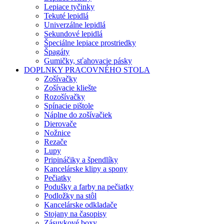
Lepiace tyčinky
Tekuté lepidlá
Univerzálne lepidlá
Sekundové lepidlá
Špeciálne lepiace prostriedky
Špagáty
Gumičky, sťahovacie pásky
DOPLNKY PRACOVNÉHO STOLA
Zošívačky
Zošívacie kliešte
Rozošívačky
Spínacie pištole
Náplne do zošívačiek
Dierovače
Nožnice
Rezače
Lupy
Pripináčiky a špendlíky
Kancelárske klipy a spony
Pečiatky
Podušky a farby na pečiatky
Podložky na stôl
Kancelárske odkladače
Stojany na časopisy
Zásuvkové boxy