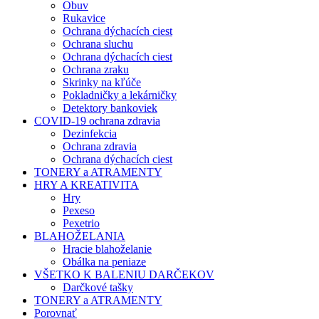
Obuv
Rukavice
Ochrana dýchacích ciest
Ochrana sluchu
Ochrana dýchacích ciest
Ochrana zraku
Skrinky na kľúče
Pokladničky a lekárničky
Detektory bankoviek
COVID-19 ochrana zdravia
Dezinfekcia
Ochrana zdravia
Ochrana dýchacích ciest
TONERY a ATRAMENTY
HRY A KREATIVITA
Hry
Pexeso
Pexetrio
BLAHOŽELANIA
Hracie blahoželanie
Obálka na peniaze
VŠETKO K BALENIU DARČEKOV
Darčkové tašky
TONERY a ATRAMENTY
Porovnať