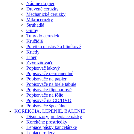
Náplne do pier
Drevené ceruzky
Mechanické ceruzky
Mikroceruzky
Strúhadlá
Gumy
Tuhy do ceruziek
Kružidlá
Pravítka plastové a hliníkové
Kriedy
Liner
Zvýrazňovače
Popisovač lakový
Popisovače permanentné
Popisovače na papier
Popisovače na biele tabule
Popisovače flipchartové
Popisovače na fólie
Popisovač na CD/DVD
Popisovače špeciálne
KOREKCIA, LEPENIE, BALENIE
Dispenzory pre lepiace pásky
Korekčné prostriedky
Lepiace pásky kancelárske
Lepiace rollery