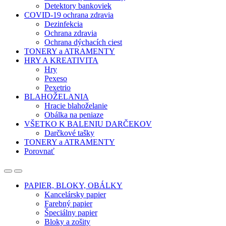
Detektory bankoviek
COVID-19 ochrana zdravia
Dezinfekcia
Ochrana zdravia
Ochrana dýchacích ciest
TONERY a ATRAMENTY
HRY A KREATIVITA
Hry
Pexeso
Pexetrio
BLAHOŽELANIA
Hracie blahoželanie
Obálka na peniaze
VŠETKO K BALENIU DARČEKOV
Darčkové tašky
TONERY a ATRAMENTY
Porovnať
Open
Close
PAPIER, BLOKY, OBÁLKY
Kancelársky papier
Farebný papier
Špeciálny papier
Bloky a zošity