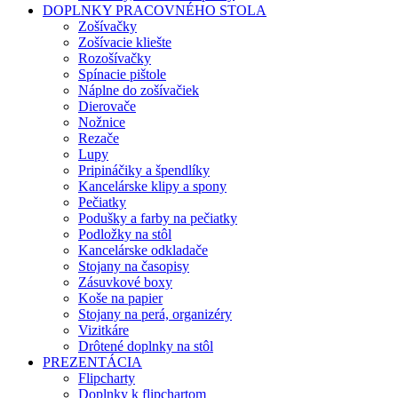
DOPLNKY PRACOVNÉHO STOLA
Zošívačky
Zošívacie kliešte
Rozošívačky
Spínacie pištole
Náplne do zošívačiek
Dierovače
Nožnice
Rezače
Lupy
Pripináčiky a špendlíky
Kancelárske klipy a spony
Pečiatky
Podušky a farby na pečiatky
Podložky na stôl
Kancelárske odkladače
Stojany na časopisy
Zásuvkové boxy
Koše na papier
Stojany na perá, organizéry
Vizitkáre
Drôtené doplnky na stôl
PREZENTÁCIA
Flipcharty
Doplnky k flipchartom