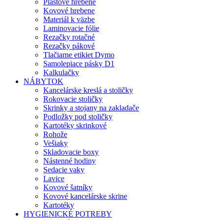
Plastové hrebene
Kovové hrebene
Materiál k väzbe
Laminovacie fólie
Rezačky rotačné
Rezačky pákové
Tlačiarne etikiet Dymo
Samolepiace pásky D1
Kalkulačky
NÁBYTOK
Kancelárske kreslá a stoličky
Rokovacie stoličky
Skrinky a stojany na zakladače
Podložky pod stoličky
Kartotéky skrinkové
Rohože
Vešiaky
Skladovacie boxy
Nástenné hodiny
Sedacie vaky
Lavice
Kovové šatníky
Kovové kancelárske skrine
Kartotéky
HYGIENICKÉ POTREBY