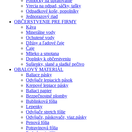
Pomôcky na upratovanie
Vrecia na odpad, sáčky, tašky
Odpadkové koše, popolníky
Jednorazový riad
OBČERSTVENIE PRE FIRMY
Káva
Minerálne vody
Ochutené vody
Džúsy a ľadové čaje
Čaje
Mlieko a smotana
Doplnky k občerstveniu
Sušienky, slané a sladké pečivo
OBALOVÝ MATERIÁL
Baliace pásky
Odvíjače lepiacich pások
Krepové lepiace pásky
Baliaci papier
Bezpečnostné plomby
Bublinková fólia
Lepenky
Odvíjače stretch fólie
Odvíjače, páskovače, viaz.pásky
Penová fólia
Potravinová fólia