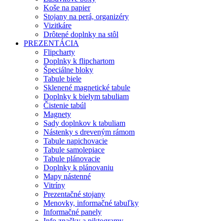
Koše na papier
Stojany na perá, organizéry
Vizitkáre
Drôtené doplnky na stôl
PREZENTÁCIA
Flipcharty
Doplnky k flipchartom
Špeciálne bloky
Tabule biele
Sklenené magnetické tabule
Doplnky k bielym tabuliam
Čistenie tabúl
Magnety
Sady doplnkov k tabuliam
Nástenky s dreveným rámom
Tabule napichovacie
Tabule samolepiace
Tabule plánovacie
Doplnky k plánovaniu
Mapy nástenné
Vitríny
Prezentačné stojany
Menovky, informačné tabuľky
Informačné panely
Info značky a piktogramy