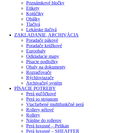
Poznámkové bločky
Etikety
Kotúčiky
Obálky
Tlačivá
Lekárske tlačivá
ZAKLADANIE, ARCHIVÁCIA
Poradače pákové
Poradače krúžkové
Euroobaly
Odkladacie mapy
Písacie podložky
Obaly na dokumenty
Rozraďovače
Rýchloviazače
Archivačný systém
PÍSACIE POTREBY
Perá guľôčkové
Perá so stojanom
Viacfarbené multifunkčné perá
Rollery gélové
Rollery
Náplne do rollerov
Perá luxusné – Pelikan
Perá luxusné – SHEAFFER