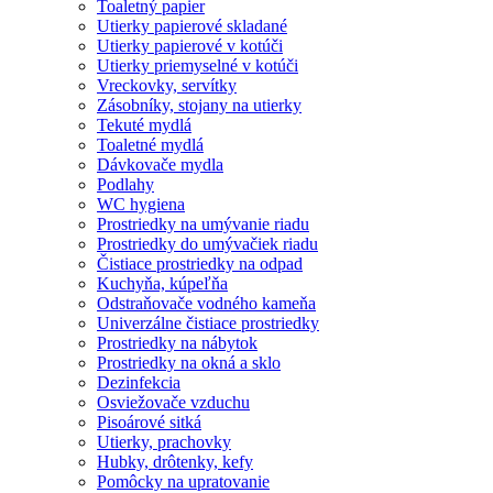
Toaletný papier
Utierky papierové skladané
Utierky papierové v kotúči
Utierky priemyselné v kotúči
Vreckovky, servítky
Zásobníky, stojany na utierky
Tekuté mydlá
Toaletné mydlá
Dávkovače mydla
Podlahy
WC hygiena
Prostriedky na umývanie riadu
Prostriedky do umývačiek riadu
Čistiace prostriedky na odpad
Kuchyňa, kúpeľňa
Odstraňovače vodného kameňa
Univerzálne čistiace prostriedky
Prostriedky na nábytok
Prostriedky na okná a sklo
Dezinfekcia
Osviežovače vzduchu
Pisoárové sitká
Utierky, prachovky
Hubky, drôtenky, kefy
Pomôcky na upratovanie