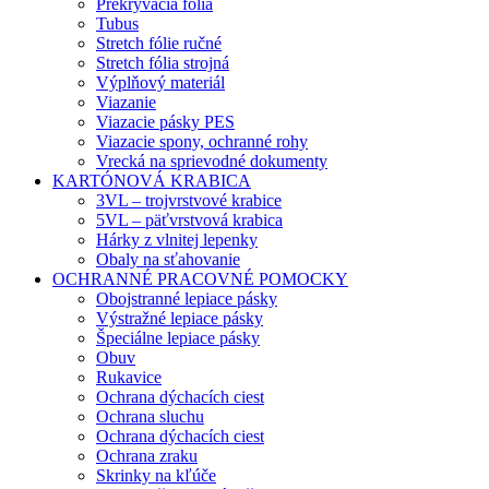
Prekrývacia fólia
Tubus
Stretch fólie ručné
Stretch fólia strojná
Výplňový materiál
Viazanie
Viazacie pásky PES
Viazacie spony, ochranné rohy
Vrecká na sprievodné dokumenty
KARTÓNOVÁ KRABICA
3VL – trojvrstvové krabice
5VL – päťvrstvová krabica
Hárky z vlnitej lepenky
Obaly na sťahovanie
OCHRANNÉ PRACOVNÉ POMOCKY
Obojstranné lepiace pásky
Výstražné lepiace pásky
Špeciálne lepiace pásky
Obuv
Rukavice
Ochrana dýchacích ciest
Ochrana sluchu
Ochrana dýchacích ciest
Ochrana zraku
Skrinky na kľúče