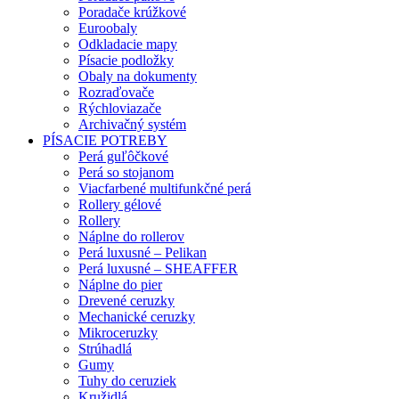
Poradače krúžkové
Euroobaly
Odkladacie mapy
Písacie podložky
Obaly na dokumenty
Rozraďovače
Rýchloviazače
Archivačný systém
PÍSACIE POTREBY
Perá guľôčkové
Perá so stojanom
Viacfarbené multifunkčné perá
Rollery gélové
Rollery
Náplne do rollerov
Perá luxusné – Pelikan
Perá luxusné – SHEAFFER
Náplne do pier
Drevené ceruzky
Mechanické ceruzky
Mikroceruzky
Strúhadlá
Gumy
Tuhy do ceruziek
Kružidlá