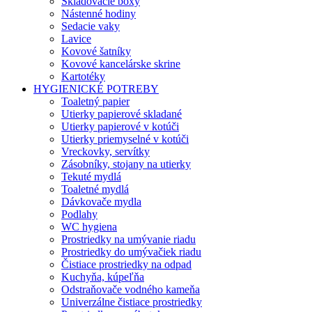
Skladovacie boxy
Nástenné hodiny
Sedacie vaky
Lavice
Kovové šatníky
Kovové kancelárske skrine
Kartotéky
HYGIENICKÉ POTREBY
Toaletný papier
Utierky papierové skladané
Utierky papierové v kotúči
Utierky priemyselné v kotúči
Vreckovky, servítky
Zásobníky, stojany na utierky
Tekuté mydlá
Toaletné mydlá
Dávkovače mydla
Podlahy
WC hygiena
Prostriedky na umývanie riadu
Prostriedky do umývačiek riadu
Čistiace prostriedky na odpad
Kuchyňa, kúpeľňa
Odstraňovače vodného kameňa
Univerzálne čistiace prostriedky