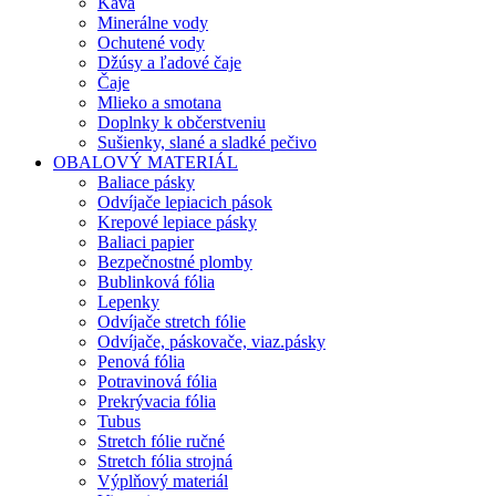
Káva
Minerálne vody
Ochutené vody
Džúsy a ľadové čaje
Čaje
Mlieko a smotana
Doplnky k občerstveniu
Sušienky, slané a sladké pečivo
OBALOVÝ MATERIÁL
Baliace pásky
Odvíjače lepiacich pások
Krepové lepiace pásky
Baliaci papier
Bezpečnostné plomby
Bublinková fólia
Lepenky
Odvíjače stretch fólie
Odvíjače, páskovače, viaz.pásky
Penová fólia
Potravinová fólia
Prekrývacia fólia
Tubus
Stretch fólie ručné
Stretch fólia strojná
Výplňový materiál