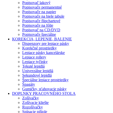
Popisovač lakový
Popisovače permanentné
Popisovače na papier
Popisovače na biele tabule
Popisovače flipchartové
Popisovače na fólie
Popisovač na CD/DVD
Popisovače špeciálne
KOREKCIA, LEPENIE, BALENIE
Dispenzory pre lepiace pásky
Korekčné prostriedky
Lepiace pásky kancelárske
Lepiace rollery
Lepiace tyčinky
Tekuté lepidlá
Univerzálne lepidlá
Sekundové lepidlá
Špeciálne lepiace prostriedky
Špagáty
Gumičky, sťahovacie pásky
DOPLNKY PRACOVNÉHO STOLA
Zošívačky
Zošívacie kliešte
Rozošívačky
Spínacie pištole