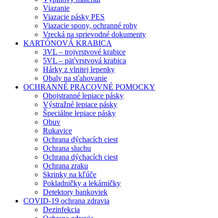
Viazanie
Viazacie pásky PES
Viazacie spony, ochranné rohy
Vrecká na sprievodné dokumenty
KARTÓNOVÁ KRABICA
3VL – trojvrstvové krabice
5VL – päťvrstvová krabica
Hárky z vlnitej lepenky
Obaly na sťahovanie
OCHRANNÉ PRACOVNÉ POMOCKY
Obojstranné lepiace pásky
Výstražné lepiace pásky
Špeciálne lepiace pásky
Obuv
Rukavice
Ochrana dýchacích ciest
Ochrana sluchu
Ochrana dýchacích ciest
Ochrana zraku
Skrinky na kľúče
Pokladničky a lekárničky
Detektory bankoviek
COVID-19 ochrana zdravia
Dezinfekcia