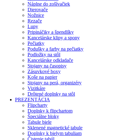
Náplne do zošívačiek
Dierovače
Nožnice
Rezače
Lupy
Pripináčiky a špendlíky
Kancelárske klipy a spony
Pečiatky
Podušky a farby na pečiatky
Podložky na stôl
Kancelárske odkladače
Stojany na časopisy
Zásuvkové boxy
Koše na papier
Stojany na perá, organizéry
Vizitkáre
Drôtené doplnky na stôl
PREZENTÁCIA
Flipcharty
Doplnky k flipchartom
Špeciálne bloky
Tabule biele
Sklenené magnetické tabule
Doplnky k bielym tabuliam
Čistenie tabúl