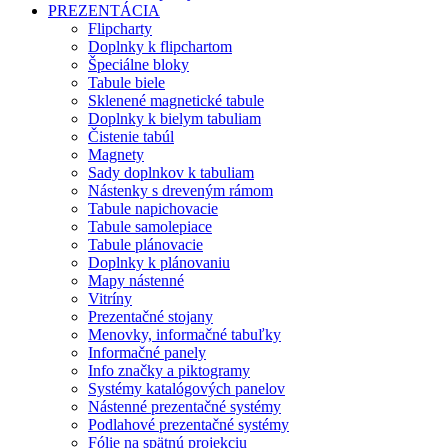
PREZENTÁCIA
Flipcharty
Doplnky k flipchartom
Špeciálne bloky
Tabule biele
Sklenené magnetické tabule
Doplnky k bielym tabuliam
Čistenie tabúl
Magnety
Sady doplnkov k tabuliam
Nástenky s dreveným rámom
Tabule napichovacie
Tabule samolepiace
Tabule plánovacie
Doplnky k plánovaniu
Mapy nástenné
Vitríny
Prezentačné stojany
Menovky, informačné tabuľky
Informačné panely
Info značky a piktogramy
Systémy katalógových panelov
Nástenné prezentačné systémy
Podlahové prezentačné systémy
Fólie na spätnú projekciu