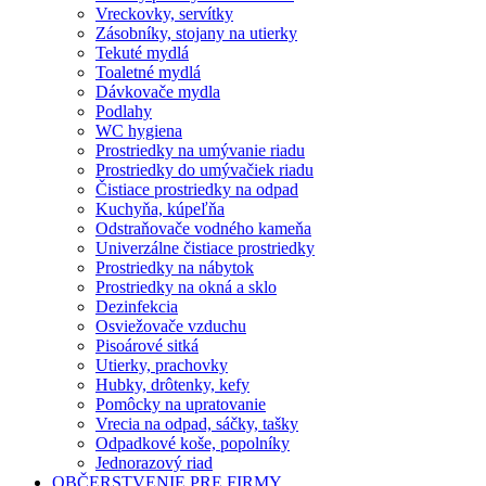
Vreckovky, servítky
Zásobníky, stojany na utierky
Tekuté mydlá
Toaletné mydlá
Dávkovače mydla
Podlahy
WC hygiena
Prostriedky na umývanie riadu
Prostriedky do umývačiek riadu
Čistiace prostriedky na odpad
Kuchyňa, kúpeľňa
Odstraňovače vodného kameňa
Univerzálne čistiace prostriedky
Prostriedky na nábytok
Prostriedky na okná a sklo
Dezinfekcia
Osviežovače vzduchu
Pisoárové sitká
Utierky, prachovky
Hubky, drôtenky, kefy
Pomôcky na upratovanie
Vrecia na odpad, sáčky, tašky
Odpadkové koše, popolníky
Jednorazový riad
OBČERSTVENIE PRE FIRMY