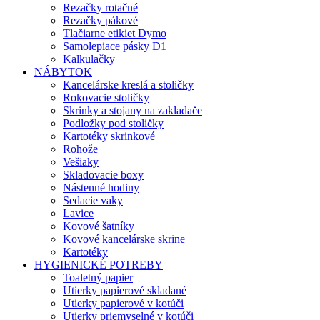
Rezačky rotačné
Rezačky pákové
Tlačiarne etikiet Dymo
Samolepiace pásky D1
Kalkulačky
NÁBYTOK
Kancelárske kreslá a stoličky
Rokovacie stoličky
Skrinky a stojany na zakladače
Podložky pod stoličky
Kartotéky skrinkové
Rohože
Vešiaky
Skladovacie boxy
Nástenné hodiny
Sedacie vaky
Lavice
Kovové šatníky
Kovové kancelárske skrine
Kartotéky
HYGIENICKÉ POTREBY
Toaletný papier
Utierky papierové skladané
Utierky papierové v kotúči
Utierky priemyselné v kotúči