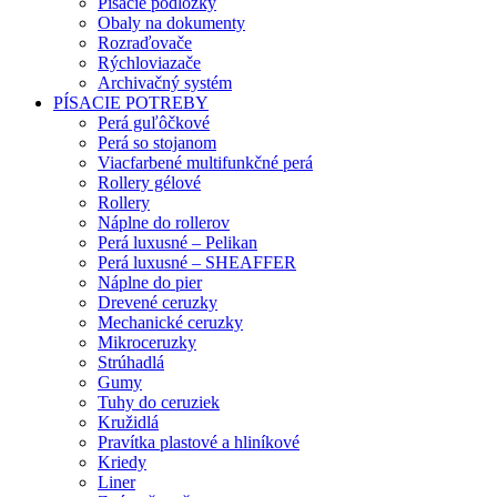
Písacie podložky
Obaly na dokumenty
Rozraďovače
Rýchloviazače
Archivačný systém
PÍSACIE POTREBY
Perá guľôčkové
Perá so stojanom
Viacfarbené multifunkčné perá
Rollery gélové
Rollery
Náplne do rollerov
Perá luxusné – Pelikan
Perá luxusné – SHEAFFER
Náplne do pier
Drevené ceruzky
Mechanické ceruzky
Mikroceruzky
Strúhadlá
Gumy
Tuhy do ceruziek
Kružidlá
Pravítka plastové a hliníkové
Kriedy
Liner