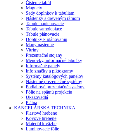
Čistenie tabúl
Magnety
Sady doplnkov k tabuliam
Nástenky s dreveným rámom
Tabule napichovacie
Tabule samolepiace
Tabule plánovacie
Doplnky k plánovaniu
Mapy nástenné
Vitríny
Prezentačné stojany
Menovky, informačné tabuľky
Informačné panely
Info značky a piktogramy
Systémy katalógových panelov
Nástenné prezentačné systémy
Podlahové prezentačné systémy
Fólie na spätnú projekciu
Ukazovadlá
Plátna
KANCELÁRSKA TECHNIKA
Plastové hrebene
Kovové hrebene
Materiál k väzbe
Laminovacie fólie