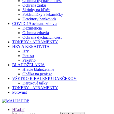
Ochrana dýchacích ciest
Ochrana zraku
Skrinky na kľúče
Pokladničky a lekárničky
Detektory bankoviek
COVID-19 ochrana zdravia
Dezinfekcia
Ochrana zdravia
Ochrana dýchacích ciest
TONERY a ATRAMENTY
HRY A KREATIVITA
Hry
Pexeso
Pexetrio
BLAHOŽELANIA
Hracie blahoželanie
Obálka na peniaze
VŠETKO K BALENIU DARČEKOV
Darčkové tašky
TONERY a ATRAMENTY
Porovnať
Hľadať
Hľadať: