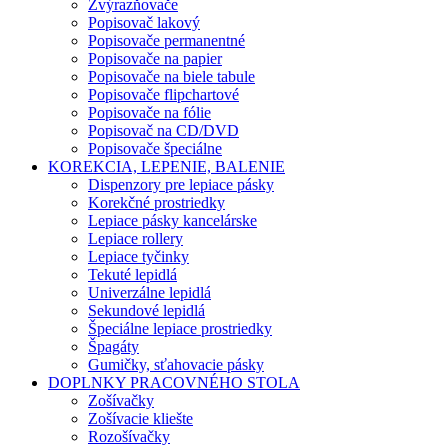
Zvýrazňovače
Popisovač lakový
Popisovače permanentné
Popisovače na papier
Popisovače na biele tabule
Popisovače flipchartové
Popisovače na fólie
Popisovač na CD/DVD
Popisovače špeciálne
KOREKCIA, LEPENIE, BALENIE
Dispenzory pre lepiace pásky
Korekčné prostriedky
Lepiace pásky kancelárske
Lepiace rollery
Lepiace tyčinky
Tekuté lepidlá
Univerzálne lepidlá
Sekundové lepidlá
Špeciálne lepiace prostriedky
Špagáty
Gumičky, sťahovacie pásky
DOPLNKY PRACOVNÉHO STOLA
Zošívačky
Zošívacie kliešte
Rozošívačky