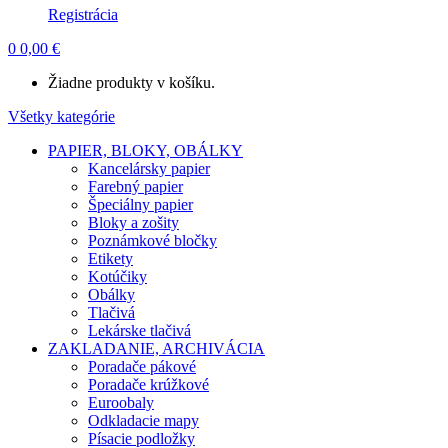
Registrácia
0
0,00
€
Žiadne produkty v košíku.
Všetky kategórie
PAPIER, BLOKY, OBÁLKY
Kancelársky papier
Farebný papier
Špeciálny papier
Bloky a zošity
Poznámkové bločky
Etikety
Kotúčiky
Obálky
Tlačivá
Lekárske tlačivá
ZAKLADANIE, ARCHIVÁCIA
Poradače pákové
Poradače krúžkové
Euroobaly
Odkladacie mapy
Písacie podložky