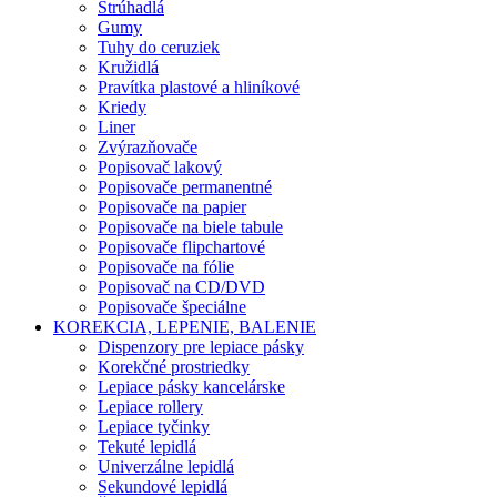
Strúhadlá
Gumy
Tuhy do ceruziek
Kružidlá
Pravítka plastové a hliníkové
Kriedy
Liner
Zvýrazňovače
Popisovač lakový
Popisovače permanentné
Popisovače na papier
Popisovače na biele tabule
Popisovače flipchartové
Popisovače na fólie
Popisovač na CD/DVD
Popisovače špeciálne
KOREKCIA, LEPENIE, BALENIE
Dispenzory pre lepiace pásky
Korekčné prostriedky
Lepiace pásky kancelárske
Lepiace rollery
Lepiace tyčinky
Tekuté lepidlá
Univerzálne lepidlá
Sekundové lepidlá