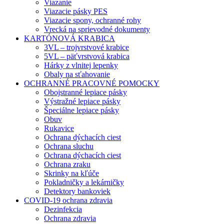
Viazanie
Viazacie pásky PES
Viazacie spony, ochranné rohy
Vrecká na sprievodné dokumenty
KARTÓNOVÁ KRABICA
3VL – trojvrstvové krabice
5VL – päťvrstvová krabica
Hárky z vlnitej lepenky
Obaly na sťahovanie
OCHRANNÉ PRACOVNÉ POMOCKY
Obojstranné lepiace pásky
Výstražné lepiace pásky
Špeciálne lepiace pásky
Obuv
Rukavice
Ochrana dýchacích ciest
Ochrana sluchu
Ochrana dýchacích ciest
Ochrana zraku
Skrinky na kľúče
Pokladničky a lekárničky
Detektory bankoviek
COVID-19 ochrana zdravia
Dezinfekcia
Ochrana zdravia