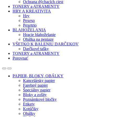
Ochrana dýchacích ciest
TONERY a ATRAMENTY
HRY A KREATIVITA
Hry
Pexeso
Pexetrio
BLAHOŽELANIA
Hracie blahoželanie
Obálka na peniaze
VŠETKO K BALENIU DARČEKOV
Darčkové tašky
TONERY a ATRAMENTY
Porovnať
Open
Close
PAPIER, BLOKY, OBÁLKY
Kancelársky papier
Farebný papier
Špeciálny papier
Bloky a zošity
Poznámkové bločky
Etikety
Kotúčiky
Obálky