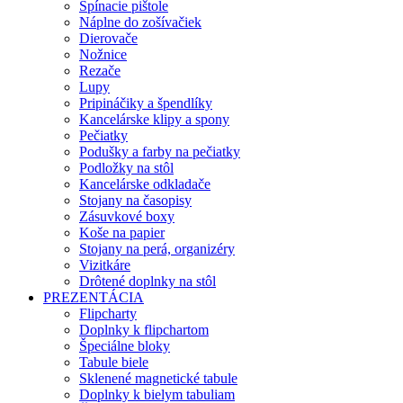
Spínacie pištole
Náplne do zošívačiek
Dierovače
Nožnice
Rezače
Lupy
Pripináčiky a špendlíky
Kancelárske klipy a spony
Pečiatky
Podušky a farby na pečiatky
Podložky na stôl
Kancelárske odkladače
Stojany na časopisy
Zásuvkové boxy
Koše na papier
Stojany na perá, organizéry
Vizitkáre
Drôtené doplnky na stôl
PREZENTÁCIA
Flipcharty
Doplnky k flipchartom
Špeciálne bloky
Tabule biele
Sklenené magnetické tabule
Doplnky k bielym tabuliam