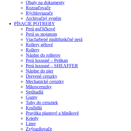
Obaly na dokumenty
Rozraďovače
Rýchloviazače
Archivačný systém
PÍSACIE POTREBY
Perá guľôčkové
Perá so stojanom
Viacfarbené multifunkčné perá
Rollery gélové
Rollery
Náplne do rollerov
Perá luxusné – Pelikan
Perá luxusné – SHEAFFER
Náplne do pier
Drevené ceruzky
Mechanické ceruzky
Mikroceruzky
Strúhadlá
Gumy
Tuhy do ceruziek
Kružidlá
Pravítka plastové a hliníkové
Kriedy
Liner
Zvýrazňovače