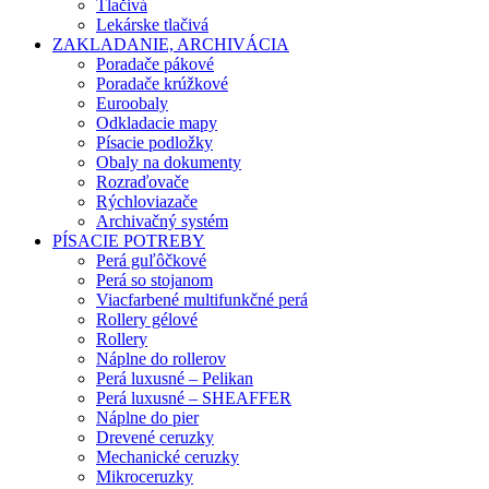
Tlačivá
Lekárske tlačivá
ZAKLADANIE, ARCHIVÁCIA
Poradače pákové
Poradače krúžkové
Euroobaly
Odkladacie mapy
Písacie podložky
Obaly na dokumenty
Rozraďovače
Rýchloviazače
Archivačný systém
PÍSACIE POTREBY
Perá guľôčkové
Perá so stojanom
Viacfarbené multifunkčné perá
Rollery gélové
Rollery
Náplne do rollerov
Perá luxusné – Pelikan
Perá luxusné – SHEAFFER
Náplne do pier
Drevené ceruzky
Mechanické ceruzky
Mikroceruzky