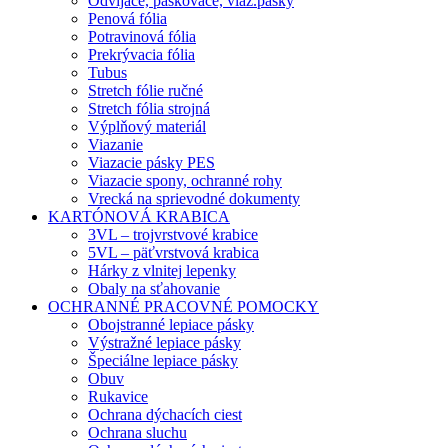
Odvíjače, páskovače, viaz.pásky
Penová fólia
Potravinová fólia
Prekrývacia fólia
Tubus
Stretch fólie ručné
Stretch fólia strojná
Výplňový materiál
Viazanie
Viazacie pásky PES
Viazacie spony, ochranné rohy
Vrecká na sprievodné dokumenty
KARTÓNOVÁ KRABICA
3VL – trojvrstvové krabice
5VL – päťvrstvová krabica
Hárky z vlnitej lepenky
Obaly na sťahovanie
OCHRANNÉ PRACOVNÉ POMOCKY
Obojstranné lepiace pásky
Výstražné lepiace pásky
Špeciálne lepiace pásky
Obuv
Rukavice
Ochrana dýchacích ciest
Ochrana sluchu