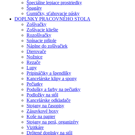
Špeciálne lepiace prostriedky
Špagáty
Gumičky, sťahovacie pásky
DOPLNKY PRACOVNÉHO STOLA
Zošívačky
Zošívacie kliešte
Rozošívačky
Spínacie pištole
Náplne do zošívačiek
Dierovače
Nožnice
Rezače
Lupy
Pripináčiky a špendlíky
Kancelárske klipy a spony
Pečiatky
Podušky a farby na pečiatky
Podložky na stôl
Kancelárske odkladače
Stojany na časopisy
Zásuvkové boxy
Koše na papier
Stojany na perá, organizéry
Vizitkáre
Drôtené doplnky na stôl