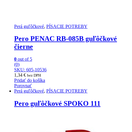
Perá guľôčkové
,
PÍSACIE POTREBY
Pero PENAC RB-085B guľôčkové
čierne
0
out of 5
(0)
SKU: 605-10536
1,34
€
bez DPH
Pridať do košíka
Porovnať
Perá guľôčkové
,
PÍSACIE POTREBY
Pero guľôčkové SPOKO 111