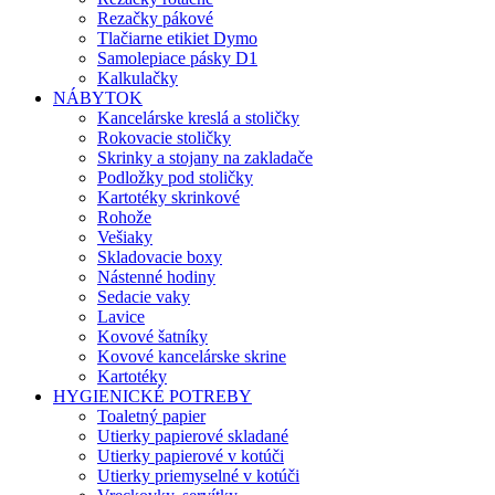
Rezačky pákové
Tlačiarne etikiet Dymo
Samolepiace pásky D1
Kalkulačky
NÁBYTOK
Kancelárske kreslá a stoličky
Rokovacie stoličky
Skrinky a stojany na zakladače
Podložky pod stoličky
Kartotéky skrinkové
Rohože
Vešiaky
Skladovacie boxy
Nástenné hodiny
Sedacie vaky
Lavice
Kovové šatníky
Kovové kancelárske skrine
Kartotéky
HYGIENICKÉ POTREBY
Toaletný papier
Utierky papierové skladané
Utierky papierové v kotúči
Utierky priemyselné v kotúči