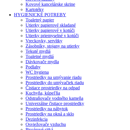
Kovové kancelárske skrine
Kartotéky
HYGIENICKÉ POTREBY
Toaletný papier
Utierky papierové skladané
Utierky papierové v kotúči
Utierky priemyselné v kotúči
Vreckovky, servítky
Zásobníky, stojany na utierky
Tekuté mydlá
Toaletné mydlá
Dávkovače mydla
Podlahy
WC hygiena
Prostriedky na umývanie riadu
Prostriedky do umývačiek riadu
Čistiace prostriedky na odpad
Kuchyňa, kúpeľňa
Odstraňovače vodného kameňa
Univerzálne čistiace prostriedky
Prostriedky na nábytok
Prostriedky na okná a sklo
Dezinfekcia
Osviežovače vzduchu
Pisoárové sitká