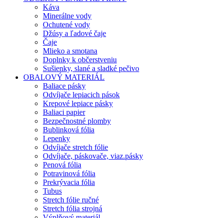
Káva
Minerálne vody
Ochutené vody
Džúsy a ľadové čaje
Čaje
Mlieko a smotana
Doplnky k občerstveniu
Sušienky, slané a sladké pečivo
OBALOVÝ MATERIÁL
Baliace pásky
Odvíjače lepiacich pások
Krepové lepiace pásky
Baliaci papier
Bezpečnostné plomby
Bublinková fólia
Lepenky
Odvíjače stretch fólie
Odvíjače, páskovače, viaz.pásky
Penová fólia
Potravinová fólia
Prekrývacia fólia
Tubus
Stretch fólie ručné
Stretch fólia strojná
Výplňový materiál