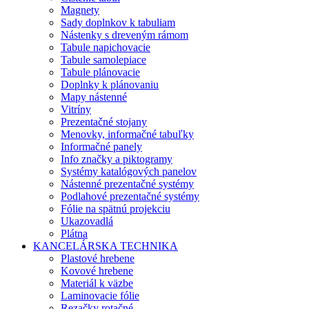
Magnety
Sady doplnkov k tabuliam
Nástenky s dreveným rámom
Tabule napichovacie
Tabule samolepiace
Tabule plánovacie
Doplnky k plánovaniu
Mapy nástenné
Vitríny
Prezentačné stojany
Menovky, informačné tabuľky
Informačné panely
Info značky a piktogramy
Systémy katalógových panelov
Nástenné prezentačné systémy
Podlahové prezentačné systémy
Fólie na spätnú projekciu
Ukazovadlá
Plátna
KANCELÁRSKA TECHNIKA
Plastové hrebene
Kovové hrebene
Materiál k väzbe
Laminovacie fólie
Rezačky rotačné