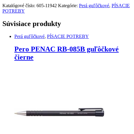
Katalógové číslo:
605-11942
Kategórie:
Perá guľôčkové
,
PÍSACIE
POTREBY
Súvisiace produkty
Perá guľôčkové
,
PÍSACIE POTREBY
Pero PENAC RB-085B guľôčkové
čierne