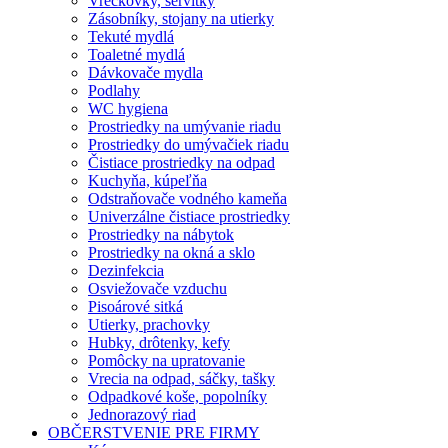
Vreckovky, servítky
Zásobníky, stojany na utierky
Tekuté mydlá
Toaletné mydlá
Dávkovače mydla
Podlahy
WC hygiena
Prostriedky na umývanie riadu
Prostriedky do umývačiek riadu
Čistiace prostriedky na odpad
Kuchyňa, kúpeľňa
Odstraňovače vodného kameňa
Univerzálne čistiace prostriedky
Prostriedky na nábytok
Prostriedky na okná a sklo
Dezinfekcia
Osviežovače vzduchu
Pisoárové sitká
Utierky, prachovky
Hubky, drôtenky, kefy
Pomôcky na upratovanie
Vrecia na odpad, sáčky, tašky
Odpadkové koše, popolníky
Jednorazový riad
OBČERSTVENIE PRE FIRMY