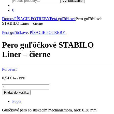
Vyhľadávanie
0
Domov
PÍSACIE POTREBY
Perá guľôčkové
Pero guľôčkové
STABILO Liner – čierne
Perá guľôčkové
,
PÍSACIE POTREBY
Pero guľôčkové STABILO
Liner – čierne
Porovnať
0,54
€
bez DPH
Pero
guľôčkové
Pridať do košíka
STABILO
Liner
Popis
-
čierne
Guličkové pero so stískacím mechanizmom, hrot: 0,38 mm
quantity