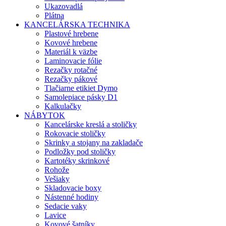
Ukazovadlá
Plátna
KANCELÁRSKA TECHNIKA
Plastové hrebene
Kovové hrebene
Materiál k väzbe
Laminovacie fólie
Rezačky rotačné
Rezačky pákové
Tlačiarne etikiet Dymo
Samolepiace pásky D1
Kalkulačky
NÁBYTOK
Kancelárske kreslá a stoličky
Rokovacie stoličky
Skrinky a stojany na zakladače
Podložky pod stoličky
Kartotéky skrinkové
Rohože
Vešiaky
Skladovacie boxy
Nástenné hodiny
Sedacie vaky
Lavice
Kovové šatníky