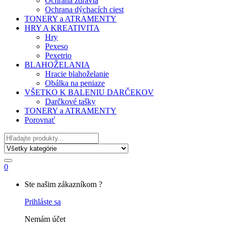
Ochrana zdravia
Ochrana dýchacích ciest
TONERY a ATRAMENTY
HRY A KREATIVITA
Hry
Pexeso
Pexetrio
BLAHOŽELANIA
Hracie blahoželanie
Obálka na peniaze
VŠETKO K BALENIU DARČEKOV
Darčkové tašky
TONERY a ATRAMENTY
Porovnať
Hľadať
0
My
Ste našim zákazníkom ?
Account
Prihláste sa
Nemám účet