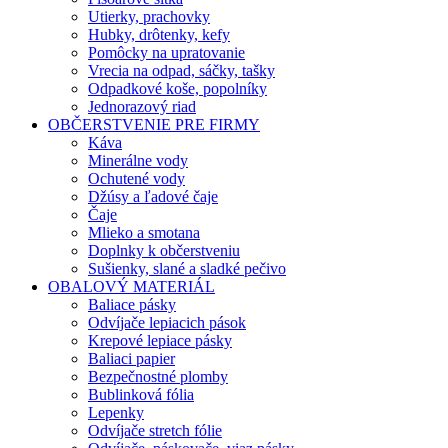
Utierky, prachovky
Hubky, drôtenky, kefy
Pomôcky na upratovanie
Vrecia na odpad, sáčky, tašky
Odpadkové koše, popolníky
Jednorazový riad
OBČERSTVENIE PRE FIRMY
Káva
Minerálne vody
Ochutené vody
Džúsy a ľadové čaje
Čaje
Mlieko a smotana
Doplnky k občerstveniu
Sušienky, slané a sladké pečivo
OBALOVÝ MATERIÁL
Baliace pásky
Odvíjače lepiacich pások
Krepové lepiace pásky
Baliaci papier
Bezpečnostné plomby
Bublinková fólia
Lepenky
Odvíjače stretch fólie