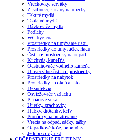
Vreckovky, servítky
Zásobníky, stojany na utierky
Tekuté mydlá
Toaletné mydlá
Dávkovače mydla
Podlahy
WC hygiena
Prostriedky na umývanie riadu
Prostriedky do umývačiek riadu
Čistiace prostriedky na odpad
Kuchyňa, kúpeľňa
Odstraňovače vodného kameňa
Univerzálne čistiace prostriedky
Prostriedky na nábytok
Prostriedky na okná a sklo
Dezinfekcia
Osviežovače vzduchu
Pisoárové sitká
Utierky, prachovky
Hubky, drôtenky, kefy
Pomôcky na upratovanie
Vrecia na odpad, sáčky, tašky
Odpadkové koše, popolníky
Jednorazový riad
OBČERSTVENIE PRE FIRMY