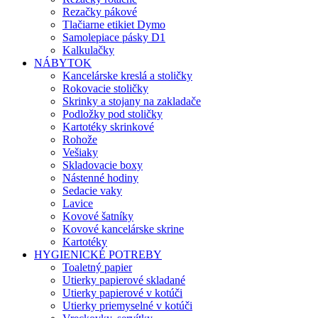
Rezačky pákové
Tlačiarne etikiet Dymo
Samolepiace pásky D1
Kalkulačky
NÁBYTOK
Kancelárske kreslá a stoličky
Rokovacie stoličky
Skrinky a stojany na zakladače
Podložky pod stoličky
Kartotéky skrinkové
Rohože
Vešiaky
Skladovacie boxy
Nástenné hodiny
Sedacie vaky
Lavice
Kovové šatníky
Kovové kancelárske skrine
Kartotéky
HYGIENICKÉ POTREBY
Toaletný papier
Utierky papierové skladané
Utierky papierové v kotúči
Utierky priemyselné v kotúči