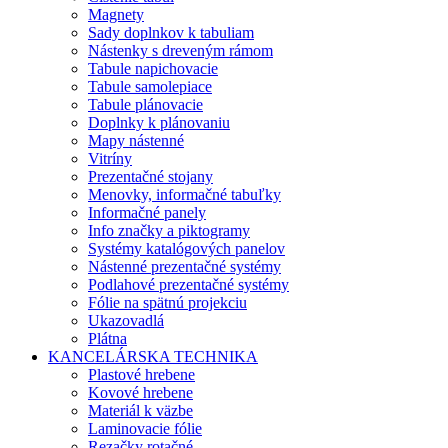
Magnety
Sady doplnkov k tabuliam
Nástenky s dreveným rámom
Tabule napichovacie
Tabule samolepiace
Tabule plánovacie
Doplnky k plánovaniu
Mapy nástenné
Vitríny
Prezentačné stojany
Menovky, informačné tabuľky
Informačné panely
Info značky a piktogramy
Systémy katalógových panelov
Nástenné prezentačné systémy
Podlahové prezentačné systémy
Fólie na spätnú projekciu
Ukazovadlá
Plátna
KANCELÁRSKA TECHNIKA
Plastové hrebene
Kovové hrebene
Materiál k väzbe
Laminovacie fólie
Rezačky rotačné