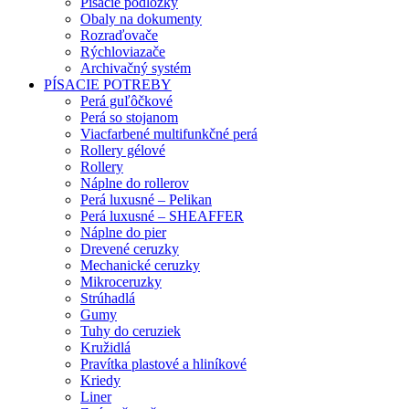
Písacie podložky
Obaly na dokumenty
Rozraďovače
Rýchloviazače
Archivačný systém
PÍSACIE POTREBY
Perá guľôčkové
Perá so stojanom
Viacfarbené multifunkčné perá
Rollery gélové
Rollery
Náplne do rollerov
Perá luxusné – Pelikan
Perá luxusné – SHEAFFER
Náplne do pier
Drevené ceruzky
Mechanické ceruzky
Mikroceruzky
Strúhadlá
Gumy
Tuhy do ceruziek
Kružidlá
Pravítka plastové a hliníkové
Kriedy
Liner