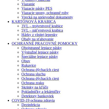
Viazanie
Viazacie pásky PES
Viazacie spony, ochranné rohy
Vrecká na sprievodné dokumenty
KARTÓNOVÁ KRABICA
3VL – trojvrstvové krabice
5VL – päťvrstvová krabica
Hárky z vlnitej lepenky
Obaly na sťahovanie
OCHRANNÉ PRACOVNÉ POMOCKY
Obojstranné lepiace pásky
Výstražné lepiace pásky
Špeciálne lepiace pásky
Obuv
Rukavice
Ochrana dýchacích ciest
Ochrana sluchu
Ochrana dýchacích ciest
Ochrana zraku
Skrinky na kľúče
Pokladničky a lekárničky
Detektory bankoviek
COVID-19 ochrana zdravia
Dezinfekcia