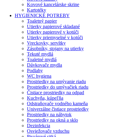
Kovové kancelárske skrine
Kartotéky
HYGIENICKÉ POTREBY
Toaletný papier
Utierky papierové skladané
Utierky papierové v kotúči
Utierky priemyselné v kotúči
Vreckovky, servítky
Zásobníky, stojany na utierky
Tekuté mydlá
Toaletné mydlá
Dávkovače mydla
Podlahy
WC hygiena
Prostriedky na umývanie riadu
Prostriedky do umývačiek riadu
Čistiace prostriedky na odpad
Kuchyňa, kúpeľňa
Odstraňovače vodného kameňa
Univerzálne čistiace prostriedky
Prostriedky na nábytok
Prostriedky na okná a sklo
Dezinfekcia
Osviežovače vzduchu
Pisoárové sitká