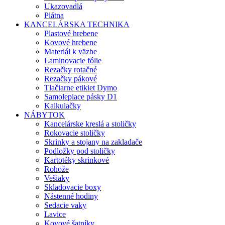
Ukazovadlá
Plátna
KANCELÁRSKA TECHNIKA
Plastové hrebene
Kovové hrebene
Materiál k väzbe
Laminovacie fólie
Rezačky rotačné
Rezačky pákové
Tlačiarne etikiet Dymo
Samolepiace pásky D1
Kalkulačky
NÁBYTOK
Kancelárske kreslá a stoličky
Rokovacie stoličky
Skrinky a stojany na zakladače
Podložky pod stoličky
Kartotéky skrinkové
Rohože
Vešiaky
Skladovacie boxy
Nástenné hodiny
Sedacie vaky
Lavice
Kovové šatníky