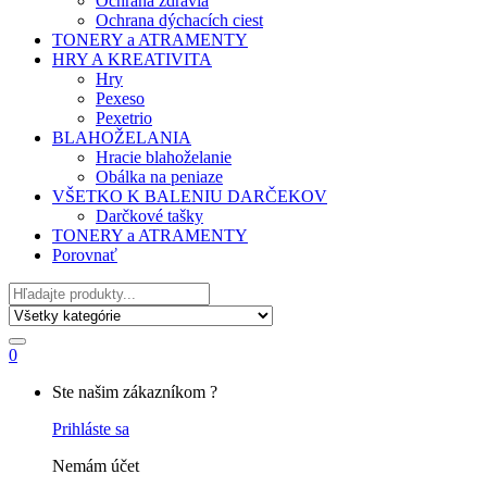
Ochrana zdravia
Ochrana dýchacích ciest
TONERY a ATRAMENTY
HRY A KREATIVITA
Hry
Pexeso
Pexetrio
BLAHOŽELANIA
Hracie blahoželanie
Obálka na peniaze
VŠETKO K BALENIU DARČEKOV
Darčkové tašky
TONERY a ATRAMENTY
Porovnať
Hľadať
0
My
Ste našim zákazníkom ?
Account
Prihláste sa
Nemám účet