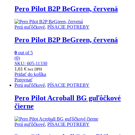
Pero Pilot B2P BeGreen, červená
Perá guľôčkové
,
PÍSACIE POTREBY
Pero Pilot B2P BeGreen, červená
0
out of 5
(0)
SKU: 605-11330
1,61
€
bez DPH
Pridať do košíka
Porovnať
Perá guľôčkové
,
PÍSACIE POTREBY
Pero Pilot Acroball BG guľôčkové
čierne
Perá guľôčkové
,
PÍSACIE POTREBY