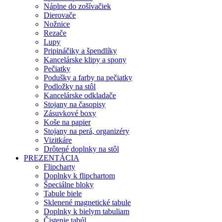
Náplne do zošívačiek
Dierovače
Nožnice
Rezače
Lupy
Pripináčiky a špendlíky
Kancelárske klipy a spony
Pečiatky
Podušky a farby na pečiatky
Podložky na stôl
Kancelárske odkladače
Stojany na časopisy
Zásuvkové boxy
Koše na papier
Stojany na perá, organizéry
Vizitkáre
Drôtené doplnky na stôl
PREZENTÁCIA
Flipcharty
Doplnky k flipchartom
Špeciálne bloky
Tabule biele
Sklenené magnetické tabule
Doplnky k bielym tabuliam
Čistenie tabúl