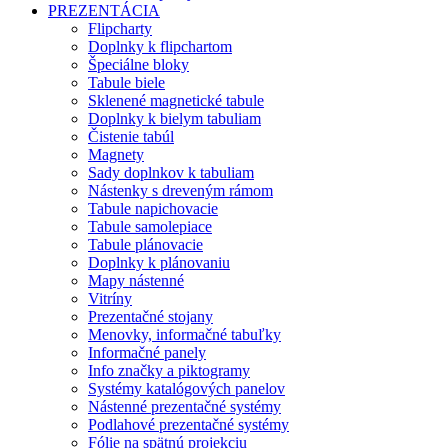
PREZENTÁCIA
Flipcharty
Doplnky k flipchartom
Špeciálne bloky
Tabule biele
Sklenené magnetické tabule
Doplnky k bielym tabuliam
Čistenie tabúl
Magnety
Sady doplnkov k tabuliam
Nástenky s dreveným rámom
Tabule napichovacie
Tabule samolepiace
Tabule plánovacie
Doplnky k plánovaniu
Mapy nástenné
Vitríny
Prezentačné stojany
Menovky, informačné tabuľky
Informačné panely
Info značky a piktogramy
Systémy katalógových panelov
Nástenné prezentačné systémy
Podlahové prezentačné systémy
Fólie na spätnú projekciu