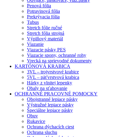
Odvíjače, páskovače, viaz.pásky
Penová fólia
Potravinová fólia
Prekrývacia fólia
Tubus
Stretch fólie ručné
Stretch fólia strojná
Výplňový materiál
Viazanie
Viazacie pásky PES
Viazacie spony, ochranné rohy
Vrecká na sprievodné dokumenty
KARTÓNOVÁ KRABICA
3VL – trojvrstvové krabice
5VL – päťvrstvová krabica
Hárky z vlnitej lepenky
Obaly na sťahovanie
OCHRANNÉ PRACOVNÉ POMOCKY
Obojstranné lepiace pásky
Výstražné lepiace pásky
Špeciálne lepiace pásky
Obuv
Rukavice
Ochrana dýchacích ciest
Ochrana sluchu