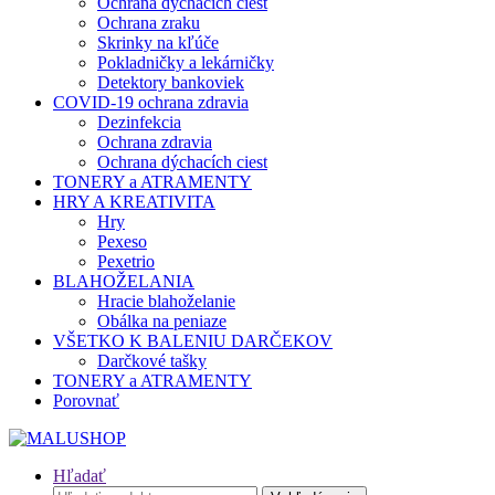
Ochrana dýchacích ciest
Ochrana zraku
Skrinky na kľúče
Pokladničky a lekárničky
Detektory bankoviek
COVID-19 ochrana zdravia
Dezinfekcia
Ochrana zdravia
Ochrana dýchacích ciest
TONERY a ATRAMENTY
HRY A KREATIVITA
Hry
Pexeso
Pexetrio
BLAHOŽELANIA
Hracie blahoželanie
Obálka na peniaze
VŠETKO K BALENIU DARČEKOV
Darčkové tašky
TONERY a ATRAMENTY
Porovnať
Hľadať
Hľadať: