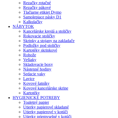
Rezačky rotačné
Rezačky pákové
Tlačiarne etikiet Dymo
Samolepiace pásky D1
Kalkulačky
NÁBYTOK
Kancelárske kreslá a stoličky
Rokovacie stoličky
Skrinky a stojany na zakladače
Podložky pod stoličky
Kartotéky skrinkové
Rohože
Vešiaky
Skladovacie boxy
Nástenné hodiny
Sedacie vaky
Lavice
Kovové šatníky
Kovové kancelárske skrine
Kartotéky
HYGIENICKÉ POTREBY
Toaletný papier
Utierky papierové skladané
Utierky papierové v kotúči
Utierky priemyselné v kotúči