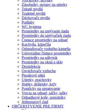
Vreckovky, servítky
Zásobníky, stojany na utierky
Tekuté mydlá
Toaletné mydlá
Dávkovače mydla
Podlahy
WC hygiena
Prostriedky na umývanie riadu
Prostriedky do umývačiek riadu
Čistiace prostriedky na odpad
Kuchyňa, kúpeľňa
Odstraňovače vodného kameňa
Univerzálne čistiace prostriedky
Prostriedky na nábytok
Prostriedky na okná a sklo
Dezinfekcia
Osviežovače vzduchu
Pisoárové sitká
Utierky, prachovky
Hubky, drôtenky, kefy
Pomôcky na upratovanie
Vrecia na odpad, sáčky, tašky
Odpadkové koše, popolníky
Jednorazový riad
OBČERSTVENIE PRE FIRMY