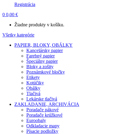
Registrácia
0
0,00
€
Žiadne produkty v košíku.
Všetky kategórie
PAPIER, BLOKY, OBÁLKY
Kancelársky papier
Farebný papier
Špeciálny papier
Bloky a zošity
Poznámkové bločky
Etikety
Kotúčiky
Obálky
Tlačivá
Lekárske tlačivá
ZAKLADANIE, ARCHIVÁCIA
Poradače pákové
Poradače krúžkové
Euroobaly
Odkladacie mapy
Písacie podložky