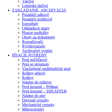
Tlačivá
Lekárske tlačivá
ZAKLADANIE, ARCHIVÁCIA
Poradače pákové
Poradače krúžkové
Euroobaly
Odkladacie mapy
Písacie podložky
Obaly na dokumenty
Rozraďovače
Rýchloviazače
Archivačný systém
PÍSACIE POTREBY
Perá guľôčkové
Perá so stojanom
Viacfarbené multifunkčné perá
Rollery gélové
Rollery
Náplne do rollerov
Perá luxusné – Pelikan
Perá luxusné – SHEAFFER
Náplne do pier
Drevené ceruzky
Mechanické ceruzky
Mikroceruzky