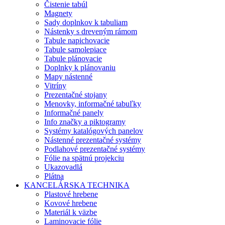
Čistenie tabúl
Magnety
Sady doplnkov k tabuliam
Nástenky s dreveným rámom
Tabule napichovacie
Tabule samolepiace
Tabule plánovacie
Doplnky k plánovaniu
Mapy nástenné
Vitríny
Prezentačné stojany
Menovky, informačné tabuľky
Informačné panely
Info značky a piktogramy
Systémy katalógových panelov
Nástenné prezentačné systémy
Podlahové prezentačné systémy
Fólie na spätnú projekciu
Ukazovadlá
Plátna
KANCELÁRSKA TECHNIKA
Plastové hrebene
Kovové hrebene
Materiál k väzbe
Laminovacie fólie