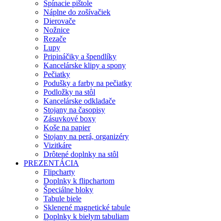
Spínacie pištole
Náplne do zošívačiek
Dierovače
Nožnice
Rezače
Lupy
Pripináčiky a špendlíky
Kancelárske klipy a spony
Pečiatky
Podušky a farby na pečiatky
Podložky na stôl
Kancelárske odkladače
Stojany na časopisy
Zásuvkové boxy
Koše na papier
Stojany na perá, organizéry
Vizitkáre
Drôtené doplnky na stôl
PREZENTÁCIA
Flipcharty
Doplnky k flipchartom
Špeciálne bloky
Tabule biele
Sklenené magnetické tabule
Doplnky k bielym tabuliam