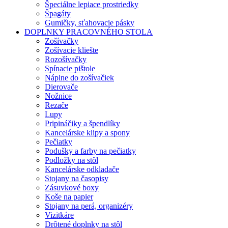
Špeciálne lepiace prostriedky
Špagáty
Gumičky, sťahovacie pásky
DOPLNKY PRACOVNÉHO STOLA
Zošívačky
Zošívacie kliešte
Rozošívačky
Spínacie pištole
Náplne do zošívačiek
Dierovače
Nožnice
Rezače
Lupy
Pripináčiky a špendlíky
Kancelárske klipy a spony
Pečiatky
Podušky a farby na pečiatky
Podložky na stôl
Kancelárske odkladače
Stojany na časopisy
Zásuvkové boxy
Koše na papier
Stojany na perá, organizéry
Vizitkáre
Drôtené doplnky na stôl