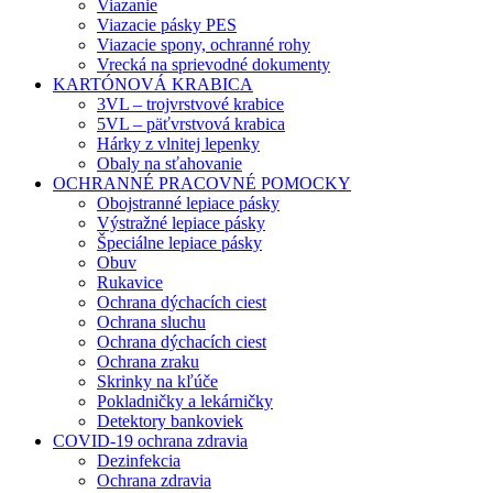
Viazanie
Viazacie pásky PES
Viazacie spony, ochranné rohy
Vrecká na sprievodné dokumenty
KARTÓNOVÁ KRABICA
3VL – trojvrstvové krabice
5VL – päťvrstvová krabica
Hárky z vlnitej lepenky
Obaly na sťahovanie
OCHRANNÉ PRACOVNÉ POMOCKY
Obojstranné lepiace pásky
Výstražné lepiace pásky
Špeciálne lepiace pásky
Obuv
Rukavice
Ochrana dýchacích ciest
Ochrana sluchu
Ochrana dýchacích ciest
Ochrana zraku
Skrinky na kľúče
Pokladničky a lekárničky
Detektory bankoviek
COVID-19 ochrana zdravia
Dezinfekcia
Ochrana zdravia