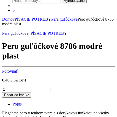
Vyhľadávanie
0
Domov
PÍSACIE POTREBY
Perá guľôčkové
Pero guľôčkové 8786
modré plast
Perá guľôčkové
,
PÍSACIE POTREBY
Pero guľôčkové 8786 modré
plast
Porovnať
0,46
€
bez DPH
Pero
guľôčkové
Pridať do košíka
8786
modré
Popis
plast
quantity
Elegantné pero v tenkom tvare a s dotykovou funkciou na všetky