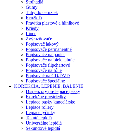
Strúhadlá
Gumy
Tuhy do ceruziek
Kružidlá
Pravítka plastové a hliníkové
Kriedy
Liner
Zvýrazňovače
Popisovač lakový
Popisovače permanentné
Popisovače na papier
Popisovače na biele tabule
Popisovače flipchartové
Popisovače na fólie
Popisovač na CD/DVD
Popisovače špeciálne
KOREKCIA, LEPENIE, BALENIE
Dispenzory pre lepiace pásky
Korekčné prostriedky
Lepiace pásky kancelárske
Lepiace rollery
Lepiace tyčinky
Tekuté lepidlá
Univerzálne lepidlá
Sekundové lepidlá