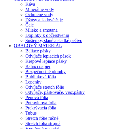
Káva
Minerálne vody
Ochutené vody
Džúsy a ľadové čaje
Čaje
Mlieko a smotana
Doplnky k občerstveniu
Sušienky, slané a sladké pečivo
OBALOVÝ MATERIÁL
Baliace pásky
Odvíjače lepiacich pások
Krepové lepiace pásky
Baliaci papier
Bezpečnostné plomby
Bublinková fólia
Lepenky
Odvíjače stretch fólie
Odvíjače, páskovače, viaz.pásky
Penová fólia
Potravinová fólia
Prekrývacia fólia
Tubus
Stretch fólie ručné
Stretch fólia strojná
Výplňový materiál