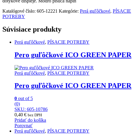
dotykové displeje. Modro píšuca náplň
Katalógové číslo:
605-12221
Kategórie:
Perá guľôčkové
,
PÍSACIE
POTREBY
Súvisiace produkty
Perá guľôčkové
,
PÍSACIE POTREBY
Pero guľôčkové ICO GREEN PAPER
Perá guľôčkové
,
PÍSACIE POTREBY
Pero guľôčkové ICO GREEN PAPER
0
out of 5
(0)
SKU: 605-10786
0,40
€
bez DPH
Pridať do košíka
Porovnať
Perá guľôčkové
,
PÍSACIE POTREBY