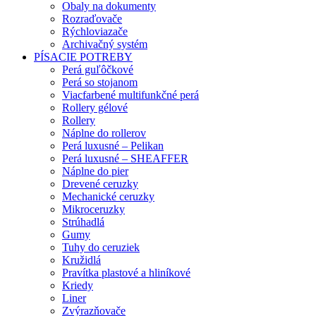
Obaly na dokumenty
Rozraďovače
Rýchloviazače
Archivačný systém
PÍSACIE POTREBY
Perá guľôčkové
Perá so stojanom
Viacfarbené multifunkčné perá
Rollery gélové
Rollery
Náplne do rollerov
Perá luxusné – Pelikan
Perá luxusné – SHEAFFER
Náplne do pier
Drevené ceruzky
Mechanické ceruzky
Mikroceruzky
Strúhadlá
Gumy
Tuhy do ceruziek
Kružidlá
Pravítka plastové a hliníkové
Kriedy
Liner
Zvýrazňovače