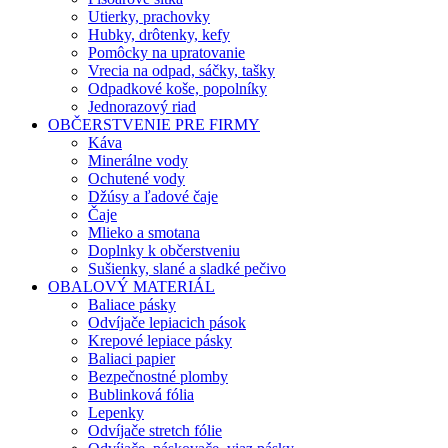
Utierky, prachovky
Hubky, drôtenky, kefy
Pomôcky na upratovanie
Vrecia na odpad, sáčky, tašky
Odpadkové koše, popolníky
Jednorazový riad
OBČERSTVENIE PRE FIRMY
Káva
Minerálne vody
Ochutené vody
Džúsy a ľadové čaje
Čaje
Mlieko a smotana
Doplnky k občerstveniu
Sušienky, slané a sladké pečivo
OBALOVÝ MATERIÁL
Baliace pásky
Odvíjače lepiacich pások
Krepové lepiace pásky
Baliaci papier
Bezpečnostné plomby
Bublinková fólia
Lepenky
Odvíjače stretch fólie