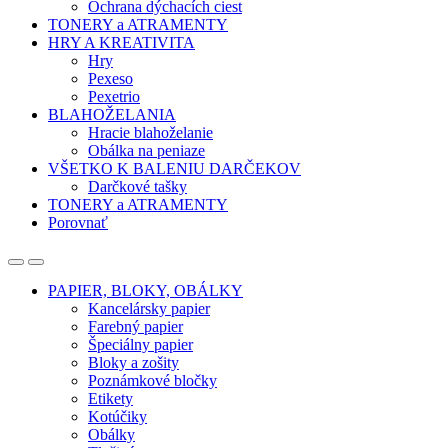
Ochrana dýchacích ciest
TONERY a ATRAMENTY
HRY A KREATIVITA
Hry
Pexeso
Pexetrio
BLAHOŽELANIA
Hracie blahoželanie
Obálka na peniaze
VŠETKO K BALENIU DARČEKOV
Darčkové tašky
TONERY a ATRAMENTY
Porovnať
Open
Close
PAPIER, BLOKY, OBÁLKY
Kancelársky papier
Farebný papier
Špeciálny papier
Bloky a zošity
Poznámkové bločky
Etikety
Kotúčiky
Obálky