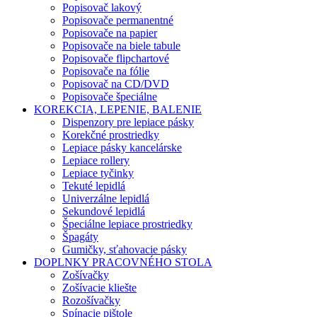
Popisovač lakový
Popisovače permanentné
Popisovače na papier
Popisovače na biele tabule
Popisovače flipchartové
Popisovače na fólie
Popisovač na CD/DVD
Popisovače špeciálne
KOREKCIA, LEPENIE, BALENIE
Dispenzory pre lepiace pásky
Korekčné prostriedky
Lepiace pásky kancelárske
Lepiace rollery
Lepiace tyčinky
Tekuté lepidlá
Univerzálne lepidlá
Sekundové lepidlá
Špeciálne lepiace prostriedky
Špagáty
Gumičky, sťahovacie pásky
DOPLNKY PRACOVNÉHO STOLA
Zošívačky
Zošívacie kliešte
Rozošívačky
Spínacie pištole