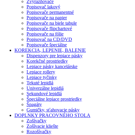
Zvýrazňovače
Popisovač lakový
Popisovače permanentné
Popisovače na papier
Popisovače na biele tabule
Popisovače flipchartové
Popisovače na fólie
Popisovač na CD/DVD
Popisovače špeciálne
KOREKCIA, LEPENIE, BALENIE
Dispenzory pre lepiace pásky
Korekčné prostriedky
Lepiace pásky kancelárske
Lepiace rollery
Lepiace tyčinky
Tekuté lepidlá
Univerzálne lepidlá
Sekundové lepidlá
Špeciálne lepiace prostriedky
Špagáty
Gumičky, sťahovacie pásky
DOPLNKY PRACOVNÉHO STOLA
Zošívačky
Zošívacie kliešte
Rozošívačky