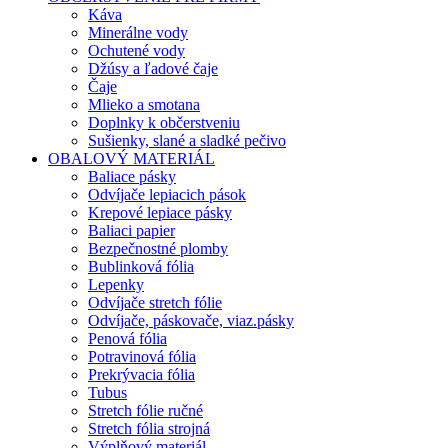
Káva
Minerálne vody
Ochutené vody
Džúsy a ľadové čaje
Čaje
Mlieko a smotana
Doplnky k občerstveniu
Sušienky, slané a sladké pečivo
OBALOVÝ MATERIÁL
Baliace pásky
Odvíjače lepiacich pások
Krepové lepiace pásky
Baliaci papier
Bezpečnostné plomby
Bublinková fólia
Lepenky
Odvíjače stretch fólie
Odvíjače, páskovače, viaz.pásky
Penová fólia
Potravinová fólia
Prekrývacia fólia
Tubus
Stretch fólie ručné
Stretch fólia strojná
Výplňový materiál