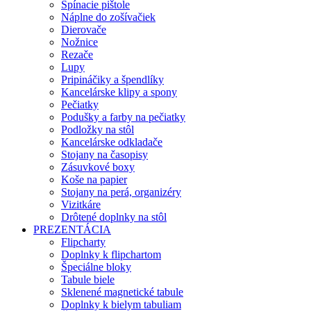
Spínacie pištole
Náplne do zošívačiek
Dierovače
Nožnice
Rezače
Lupy
Pripináčiky a špendlíky
Kancelárske klipy a spony
Pečiatky
Podušky a farby na pečiatky
Podložky na stôl
Kancelárske odkladače
Stojany na časopisy
Zásuvkové boxy
Koše na papier
Stojany na perá, organizéry
Vizitkáre
Drôtené doplnky na stôl
PREZENTÁCIA
Flipcharty
Doplnky k flipchartom
Špeciálne bloky
Tabule biele
Sklenené magnetické tabule
Doplnky k bielym tabuliam