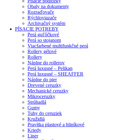
Písacie podložky
Obaly na dokumenty
Rozraďovače
Rýchloviazače
Archivačný systém
PÍSACIE POTREBY
Perá guľôčkové
Perá so stojanom
Viacfarbené multifunkčné perá
Rollery gélové
Rollery
Náplne do rollerov
Perá luxusné – Pelikan
Perá luxusné – SHEAFFER
Náplne do pier
Drevené ceruzky
Mechanické ceruzky
Mikroceruzky
Strúhadlá
Gumy
Tuhy do ceruziek
Kružidlá
Pravítka plastové a hliníkové
Kriedy
Liner