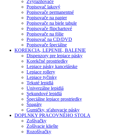
Zvýrazňovače
Popisovač lakový
Popisovače permanentné
Popisovače na papier
Popisovače na biele tabule
Popisovače flipchartové
Popisovače na fólie
Popisovač na CD/DVD
Popisovače špeciálne
KOREKCIA, LEPENIE, BALENIE
Dispenzory pre lepiace pásky
Korekčné prostriedky
Lepiace pásky kancelárske
Lepiace rollery
Lepiace tyčinky
Tekuté lepidlá
Univerzálne lepidlá
Sekundové lepidlá
Špeciálne lepiace prostriedky
Špagáty
Gumičky, sťahovacie pásky
DOPLNKY PRACOVNÉHO STOLA
Zošívačky
Zošívacie kliešte
Rozošívačky