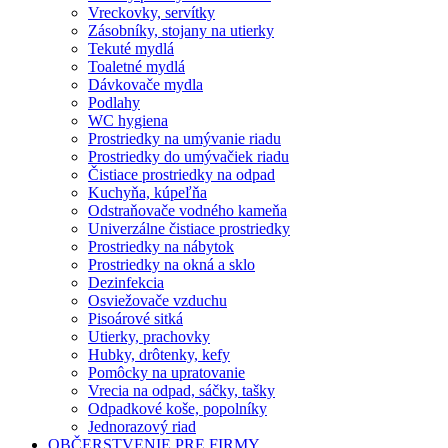
Vreckovky, servítky
Zásobníky, stojany na utierky
Tekuté mydlá
Toaletné mydlá
Dávkovače mydla
Podlahy
WC hygiena
Prostriedky na umývanie riadu
Prostriedky do umývačiek riadu
Čistiace prostriedky na odpad
Kuchyňa, kúpeľňa
Odstraňovače vodného kameňa
Univerzálne čistiace prostriedky
Prostriedky na nábytok
Prostriedky na okná a sklo
Dezinfekcia
Osviežovače vzduchu
Pisoárové sitká
Utierky, prachovky
Hubky, drôtenky, kefy
Pomôcky na upratovanie
Vrecia na odpad, sáčky, tašky
Odpadkové koše, popolníky
Jednorazový riad
OBČERSTVENIE PRE FIRMY