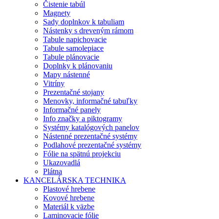
Čistenie tabúl
Magnety
Sady doplnkov k tabuliam
Nástenky s dreveným rámom
Tabule napichovacie
Tabule samolepiace
Tabule plánovacie
Doplnky k plánovaniu
Mapy nástenné
Vitríny
Prezentačné stojany
Menovky, informačné tabuľky
Informačné panely
Info značky a piktogramy
Systémy katalógových panelov
Nástenné prezentačné systémy
Podlahové prezentačné systémy
Fólie na spätnú projekciu
Ukazovadlá
Plátna
KANCELÁRSKA TECHNIKA
Plastové hrebene
Kovové hrebene
Materiál k väzbe
Laminovacie fólie