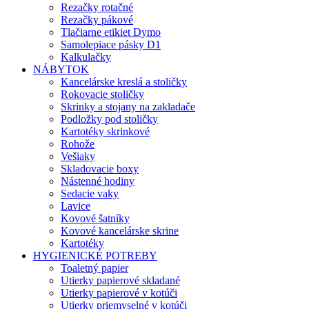
Rezačky rotačné
Rezačky pákové
Tlačiarne etikiet Dymo
Samolepiace pásky D1
Kalkulačky
NÁBYTOK
Kancelárske kreslá a stoličky
Rokovacie stoličky
Skrinky a stojany na zakladače
Podložky pod stoličky
Kartotéky skrinkové
Rohože
Vešiaky
Skladovacie boxy
Nástenné hodiny
Sedacie vaky
Lavice
Kovové šatníky
Kovové kancelárske skrine
Kartotéky
HYGIENICKÉ POTREBY
Toaletný papier
Utierky papierové skladané
Utierky papierové v kotúči
Utierky priemyselné v kotúči