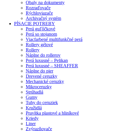
Obaly na dokumenty
Rozraďovače
Rýchloviazače
Archivačný systém
PÍSACIE POTREBY
Perá guľôčkové
Perá so stojanom
Viacfarbené multifunkčné perá
Rollery gélové
Rollery
Náplne do rollerov
Perá luxusné – Pelikan
Perá luxusné – SHEAFFER
Náplne do pier
Drevené ceruzky
Mechanické ceruzky
Mikroceruzky
Strúhadlá
Gumy
Tuhy do ceruziek
Kružidlá
Pravítka plastové a hliníkové
Kriedy
Liner
Zvýrazňovače