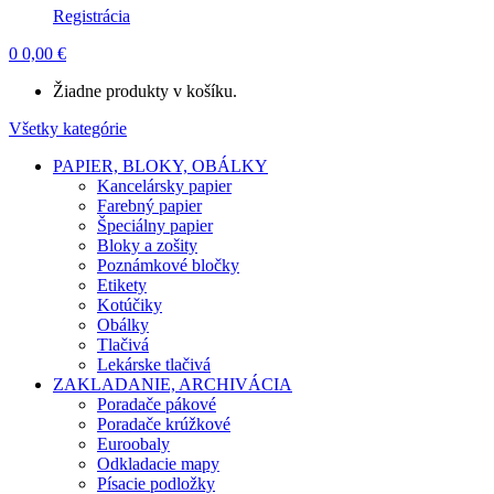
Registrácia
0
0,00
€
Žiadne produkty v košíku.
Všetky kategórie
PAPIER, BLOKY, OBÁLKY
Kancelársky papier
Farebný papier
Špeciálny papier
Bloky a zošity
Poznámkové bločky
Etikety
Kotúčiky
Obálky
Tlačivá
Lekárske tlačivá
ZAKLADANIE, ARCHIVÁCIA
Poradače pákové
Poradače krúžkové
Euroobaly
Odkladacie mapy
Písacie podložky