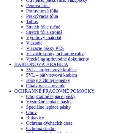
Odvíjače, páskovače, viaz.pásky
Penová fólia
Potravinová fólia
Prekrývacia fólia
Tubus
Stretch fólie ručné
Stretch fólia strojná
Výplňový materiál
Viazanie
Viazacie pásky PES
Viazacie spony, ochranné rohy
Vrecká na sprievodné dokumenty
KARTÓNOVÁ KRABICA
3VL – trojvrstvové krabice
5VL – päťvrstvová krabica
Hárky z vlnitej lepenky
Obaly na sťahovanie
OCHRANNÉ PRACOVNÉ POMOCKY
Obojstranné lepiace pásky
Výstražné lepiace pásky
Špeciálne lepiace pásky
Obuv
Rukavice
Ochrana dýchacích ciest
Ochrana sluchu