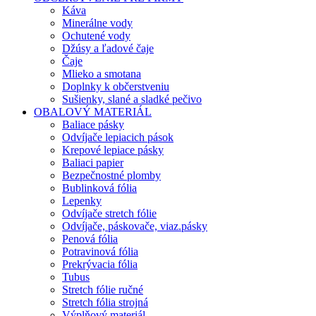
Káva
Minerálne vody
Ochutené vody
Džúsy a ľadové čaje
Čaje
Mlieko a smotana
Doplnky k občerstveniu
Sušienky, slané a sladké pečivo
OBALOVÝ MATERIÁL
Baliace pásky
Odvíjače lepiacich pások
Krepové lepiace pásky
Baliaci papier
Bezpečnostné plomby
Bublinková fólia
Lepenky
Odvíjače stretch fólie
Odvíjače, páskovače, viaz.pásky
Penová fólia
Potravinová fólia
Prekrývacia fólia
Tubus
Stretch fólie ručné
Stretch fólia strojná
Výplňový materiál