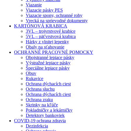
Viazanie
Viazacie pásky PES
Viazacie spony, ochranné rohy
Vrecká na sprievodné dokumenty
KARTÓNOVÁ KRABICA
3VL – trojvrstvové krabice
5VL – päťvrstvová krabica
Hárky z vlnitej lepenky
Obaly na sťahovanie
OCHRANNÉ PRACOVNÉ POMOCKY
Obojstranné lepiace pásky
Výstražné lepiace pásky
Špeciálne lepiace pásky
Obuv
Rukavice
Ochrana dýchacích ciest
Ochrana sluchu
Ochrana dýchacích ciest
Ochrana zraku
Skrinky na kľúče
Pokladničky a lekárničky
Detektory bankoviek
COVID-19 ochrana zdravia
Dezinfekcia