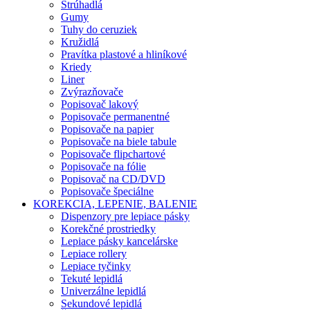
Strúhadlá
Gumy
Tuhy do ceruziek
Kružidlá
Pravítka plastové a hliníkové
Kriedy
Liner
Zvýrazňovače
Popisovač lakový
Popisovače permanentné
Popisovače na papier
Popisovače na biele tabule
Popisovače flipchartové
Popisovače na fólie
Popisovač na CD/DVD
Popisovače špeciálne
KOREKCIA, LEPENIE, BALENIE
Dispenzory pre lepiace pásky
Korekčné prostriedky
Lepiace pásky kancelárske
Lepiace rollery
Lepiace tyčinky
Tekuté lepidlá
Univerzálne lepidlá
Sekundové lepidlá