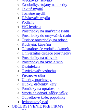
Vreckovky, servítky
Zásobníky, stojany na utierky
Tekuté mydlá
Toaletné mydlá
Dávkovače mydla
Podlahy
WC hygiena
Prostriedky na umývanie riadu
Prostriedky do umývačiek riadu
Čistiace prostriedky na odpad
Kuchyňa, kúpeľňa
Odstraňovače vodného kameňa
Univerzálne čistiace prostriedky
Prostriedky na nábytok
Prostriedky na okná a sklo
Dezinfekcia
Osviežovače vzduchu
Pisoárové sitká
Utierky, prachovky
Hubky, drôtenky, kefy
Pomôcky na upratovanie
Vrecia na odpad, sáčky, tašky
Odpadkové koše, popolníky
Jednorazový riad
OBČERSTVENIE PRE FIRMY