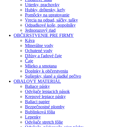
Utierky, prachovky
Hubky, drôtenky, kefy
Pomôcky na upratovanie
Vrecia na odpad, sáčky, tašky
Odpadkové koše, popolníky
Jednorazový riad
OBČERSTVENIE PRE FIRMY
Káva
Minerálne vody
Ochutené vody
Džúsy a ľadové čaje
Čaje
Mlieko a smotana
Doplnky k občerstveniu
Sušienky, slané a sladké pečivo
OBALOVÝ MATERIÁL
Baliace pásky
Odvíjače lepiacich pások
Krepové lepiace pásky
Baliaci papier
Bezpečnostné plomby
Bublinková fólia
Lepenky
Odvíjače stretch fólie