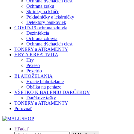
Ochrana dýchacích ciest
Ochrana zraku
Skrinky na kľúče
Pokladničky a lekárničky
Detektory bankoviek
COVID-19 ochrana zdravia
Dezinfekcia
Ochrana zdravia
Ochrana dýchacích ciest
TONERY a ATRAMENTY
HRY A KREATIVITA
Hry
Pexeso
Pexetrio
BLAHOŽELANIA
Hracie blahoželanie
Obálka na peniaze
VŠETKO K BALENIU DARČEKOV
Darčkové tašky
TONERY a ATRAMENTY
Porovnať
Hľadať
Hľadať: