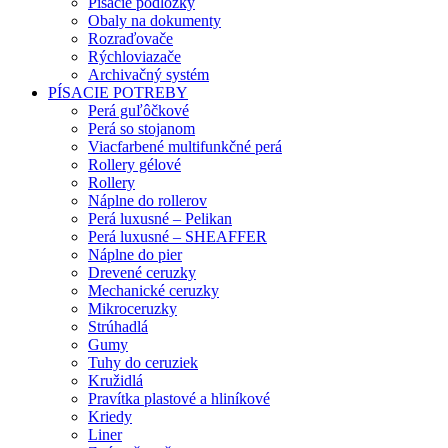
Písacie podložky
Obaly na dokumenty
Rozraďovače
Rýchloviazače
Archivačný systém
PÍSACIE POTREBY
Perá guľôčkové
Perá so stojanom
Viacfarbené multifunkčné perá
Rollery gélové
Rollery
Náplne do rollerov
Perá luxusné – Pelikan
Perá luxusné – SHEAFFER
Náplne do pier
Drevené ceruzky
Mechanické ceruzky
Mikroceruzky
Strúhadlá
Gumy
Tuhy do ceruziek
Kružidlá
Pravítka plastové a hliníkové
Kriedy
Liner