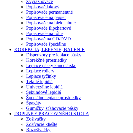
Zvýrazňovače
Popisovač lakový
Popisovače permanentné
Popisovače na papier
Popisovače na biele tabule
Popisovače flipchartové
Popisovače na fólie
Popisovač na CD/DVD
Popisovače špeciálne
KOREKCIA, LEPENIE, BALENIE
Dispenzory pre lepiace pásky
Korekčné prostriedky
Lepiace pásky kancelárske
Lepiace rollery
Lepiace tyčinky
Tekuté lepidlá
Univerzálne lepidlá
Sekundové lepidlá
Špeciálne lepiace prostriedky
Špagáty
Gumičky, sťahovacie pásky
DOPLNKY PRACOVNÉHO STOLA
Zošívačky
Zošívacie kliešte
Rozošívačky