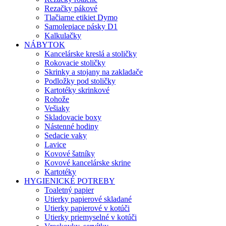
Rezačky pákové
Tlačiarne etikiet Dymo
Samolepiace pásky D1
Kalkulačky
NÁBYTOK
Kancelárske kreslá a stoličky
Rokovacie stoličky
Skrinky a stojany na zakladače
Podložky pod stoličky
Kartotéky skrinkové
Rohože
Vešiaky
Skladovacie boxy
Nástenné hodiny
Sedacie vaky
Lavice
Kovové šatníky
Kovové kancelárske skrine
Kartotéky
HYGIENICKÉ POTREBY
Toaletný papier
Utierky papierové skladané
Utierky papierové v kotúči
Utierky priemyselné v kotúči