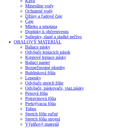
Káva
Minerálne vody
Ochutené vody
Džúsy a ľadové čaje
Čaje
Mlieko a smotana
Doplnky k občerstveniu
Sušienky, slané a sladké pečivo
OBALOVÝ MATERIÁL
Baliace pásky
Odvíjače lepiacich pások
Krepové lepiace pásky
Baliaci papier
Bezpečnostné plomby
Bublinková fólia
Lepenky
Odvíjače stretch fólie
Odvíjače, páskovače, viaz.pásky
Penová fólia
Potravinová fólia
Prekrývacia fólia
Tubus
Stretch fólie ručné
Stretch fólia strojná
Výplňový materiál