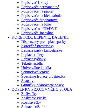
Popisovač lakový
Popisovače permanentné
Popisovače na papier
Popisovače na biele tabule
Popisovače flipchartové
Popisovače na fólie
Popisovač na CD/DVD
Popisovače špeciálne
KOREKCIA, LEPENIE, BALENIE
Dispenzory pre lepiace pásky
Korekčné prostriedky
Lepiace pásky kancelárske
Lepiace rollery
Lepiace tyčinky
Tekuté lepidlá
Univerzálne lepidlá
Sekundové lepidlá
Špeciálne lepiace prostriedky
Špagáty
Gumičky, sťahovacie pásky
DOPLNKY PRACOVNÉHO STOLA
Zošívačky
Zošívacie kliešte
Rozošívačky
Spínacie pištole