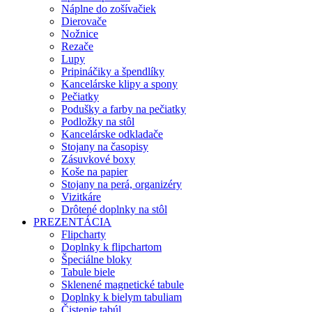
Náplne do zošívačiek
Dierovače
Nožnice
Rezače
Lupy
Pripináčiky a špendlíky
Kancelárske klipy a spony
Pečiatky
Podušky a farby na pečiatky
Podložky na stôl
Kancelárske odkladače
Stojany na časopisy
Zásuvkové boxy
Koše na papier
Stojany na perá, organizéry
Vizitkáre
Drôtené doplnky na stôl
PREZENTÁCIA
Flipcharty
Doplnky k flipchartom
Špeciálne bloky
Tabule biele
Sklenené magnetické tabule
Doplnky k bielym tabuliam
Čistenie tabúl