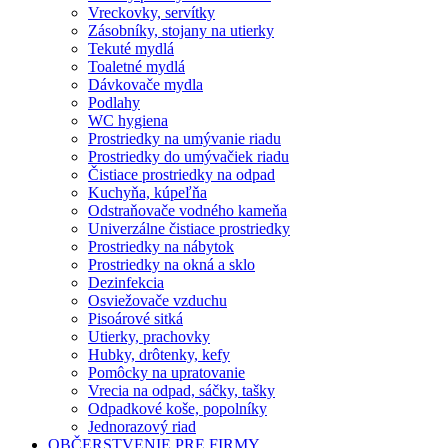
Vreckovky, servítky
Zásobníky, stojany na utierky
Tekuté mydlá
Toaletné mydlá
Dávkovače mydla
Podlahy
WC hygiena
Prostriedky na umývanie riadu
Prostriedky do umývačiek riadu
Čistiace prostriedky na odpad
Kuchyňa, kúpeľňa
Odstraňovače vodného kameňa
Univerzálne čistiace prostriedky
Prostriedky na nábytok
Prostriedky na okná a sklo
Dezinfekcia
Osviežovače vzduchu
Pisoárové sitká
Utierky, prachovky
Hubky, drôtenky, kefy
Pomôcky na upratovanie
Vrecia na odpad, sáčky, tašky
Odpadkové koše, popolníky
Jednorazový riad
OBČERSTVENIE PRE FIRMY