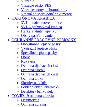
Viazanie
Viazacie pásky PES
Viazacie spony, ochranné rohy
Vrecká na sprievodné dokumenty
KARTÓNOVÁ KRABICA
3VL – trojvrstvové krabice
5VL – päťvrstvová krabica
Hárky z vlnitej lepenky
Obaly na sťahovanie
OCHRANNÉ PRACOVNÉ POMOCKY
Obojstranné lepiace pásky
Výstražné lepiace pásky
Špeciálne lepiace pásky
Obuv
Rukavice
Ochrana dýchacích ciest
Ochrana sluchu
Ochrana dýchacích ciest
Ochrana zraku
Skrinky na kľúče
Pokladničky a lekárničky
Detektory bankoviek
COVID-19 ochrana zdravia
Dezinfekcia
Ochrana zdravia