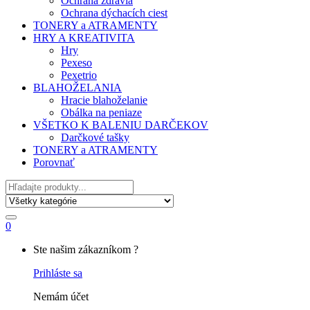
Ochrana zdravia
Ochrana dýchacích ciest
TONERY a ATRAMENTY
HRY A KREATIVITA
Hry
Pexeso
Pexetrio
BLAHOŽELANIA
Hracie blahoželanie
Obálka na peniaze
VŠETKO K BALENIU DARČEKOV
Darčkové tašky
TONERY a ATRAMENTY
Porovnať
Hľadať
0
My
Ste našim zákazníkom ?
Account
Prihláste sa
Nemám účet