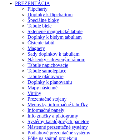
PREZENTÁCIA
Flipcharty
Doplnky k flipchartom
Špeciálne bloky
Tabule biele
Sklenené magnetické tabule
Doplnky k bielym tabuliam
Čistenie tabúl
Magnety
Sady doplnkov k tabuliam
Nástenky s dreveným rámom
Tabule napichovacie
Tabule samolepiace
Tabule plánovacie
Doplnky k plánovaniu
Mapy nástenné
Vitríny
Prezentačné stojany
Menovky, informačné tabuľky
Informačné panely
Info značky a piktogramy
Systémy katalógových panelov
Nástenné prezentačné systémy
Podlahové prezentačné systémy
Fólie na spätnú projekciu