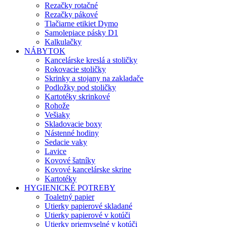
Rezačky rotačné
Rezačky pákové
Tlačiarne etikiet Dymo
Samolepiace pásky D1
Kalkulačky
NÁBYTOK
Kancelárske kreslá a stoličky
Rokovacie stoličky
Skrinky a stojany na zakladače
Podložky pod stoličky
Kartotéky skrinkové
Rohože
Vešiaky
Skladovacie boxy
Nástenné hodiny
Sedacie vaky
Lavice
Kovové šatníky
Kovové kancelárske skrine
Kartotéky
HYGIENICKÉ POTREBY
Toaletný papier
Utierky papierové skladané
Utierky papierové v kotúči
Utierky priemyselné v kotúči