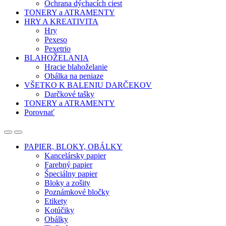
Ochrana dýchacích ciest
TONERY a ATRAMENTY
HRY A KREATIVITA
Hry
Pexeso
Pexetrio
BLAHOŽELANIA
Hracie blahoželanie
Obálka na peniaze
VŠETKO K BALENIU DARČEKOV
Darčkové tašky
TONERY a ATRAMENTY
Porovnať
Open
Close
PAPIER, BLOKY, OBÁLKY
Kancelársky papier
Farebný papier
Špeciálny papier
Bloky a zošity
Poznámkové bločky
Etikety
Kotúčiky
Obálky