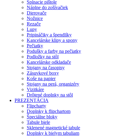
Spínacie pištole
Náplne do zošívačiek
Dierovače
Nožnice
Rezače
Lupy
Pripináčiky a špendlíky
Kancelárske klipy a spony
Pečiatky
Podušky a farby na pečiatky
Podložky na stôl
Kancelárske odkladače
Stojany na časopisy
Zásuvkové boxy
Koše na papier
Stojany na perá, organizéry
Vizitkáre
Drôtené doplnky na stôl
PREZENTÁCIA
Flipcharty
Doplnky k flipchartom
Špeciálne bloky
Tabule biele
Sklenené magnetické tabule
Doplnky k bielym tabuliam