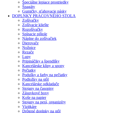
Špeciálne lepiace prostriedky
Špagáty
Gumičky, sťahovacie pásky
DOPLNKY PRACOVNÉHO STOLA
Zošívačky
Zošívacie kliešte
Rozošívačky
Spínacie pištole
Náplne do zošívačiek
Dierovače
Nožnice
Rezače
Lupy
Pripináčiky a špendlíky
Kancelárske klipy a spony
Pečiatky
Podušky a farby na pečiatky
Podložky na stôl
Kancelárske odkladače
Stojany na časopisy
Zásuvkové boxy
Koše na papier
Stojany na perá, organizéry
Vizitkáre
Drôtené doplnky na stôl