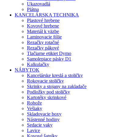
Ukazovadlá
Plátna
KANCELÁRSKA TECHNIKA
Plastové hrebene
Kovové hrebene
Materiál k väzbe
Laminovacie fólie
Rezačky rotačné
Rezačky pákové
Tlačiarne etikiet Dymo
Samolepiace pásky D1
Kalkulačky
NÁBYTOK
Kancelárske kreslá a stoličky
Rokovacie stoličky
Skrinky a stojany na zakladače
Podložky pod stoličky
Kartotéky skrinkové
Rohože
Vešiaky
Skladovacie boxy
Nástenné hodiny
Sedacie vaky
Lavice
Kovové šatníky