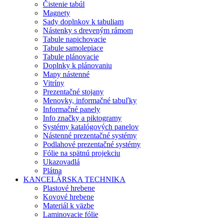
Čistenie tabúl
Magnety
Sady doplnkov k tabuliam
Nástenky s dreveným rámom
Tabule napichovacie
Tabule samolepiace
Tabule plánovacie
Doplnky k plánovaniu
Mapy nástenné
Vitríny
Prezentačné stojany
Menovky, informačné tabuľky
Informačné panely
Info značky a piktogramy
Systémy katalógových panelov
Nástenné prezentačné systémy
Podlahové prezentačné systémy
Fólie na spätnú projekciu
Ukazovadlá
Plátna
KANCELÁRSKA TECHNIKA
Plastové hrebene
Kovové hrebene
Materiál k väzbe
Laminovacie fólie