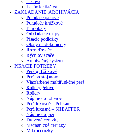
Tlačivá
Lekárske tlačivá
ZAKLADANIE, ARCHIVÁCIA
Poradače pákové
Poradače krúžkové
Euroobaly
Odkladacie mapy
Písacie podložky
Obaly na dokumenty
Rozraďovače
Rýchloviazače
Archivačný systém
PÍSACIE POTREBY
Perá guľôčkové
Perá so stojanom
Viacfarbené multifunkčné perá
Rollery gélové
Rollery
Náplne do rollerov
Perá luxusné – Pelikan
Perá luxusné – SHEAFFER
Náplne do pier
Drevené ceruzky
Mechanické ceruzky
Mikroceruzky