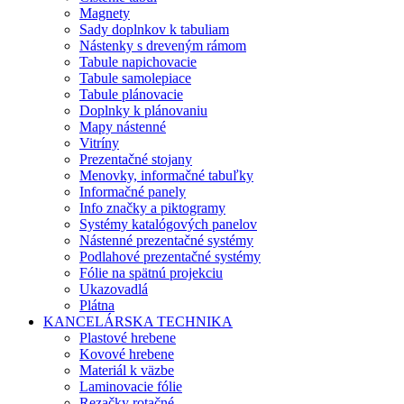
Magnety
Sady doplnkov k tabuliam
Nástenky s dreveným rámom
Tabule napichovacie
Tabule samolepiace
Tabule plánovacie
Doplnky k plánovaniu
Mapy nástenné
Vitríny
Prezentačné stojany
Menovky, informačné tabuľky
Informačné panely
Info značky a piktogramy
Systémy katalógových panelov
Nástenné prezentačné systémy
Podlahové prezentačné systémy
Fólie na spätnú projekciu
Ukazovadlá
Plátna
KANCELÁRSKA TECHNIKA
Plastové hrebene
Kovové hrebene
Materiál k väzbe
Laminovacie fólie
Rezačky rotačné