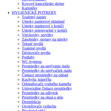
Kovové kancelárske skrine
Kartotéky
HYGIENICKÉ POTREBY
Toaletný papier
Utierky papierové skladané
Utierky papierové v kotúči
Utierky priemyselné v kotúči
Vreckovky, servítky
Zásobníky, stojany na utierky
Tekuté mydlá
Toaletné mydlá
Dávkovače mydla
Podlahy
WC hygiena
Prostriedky na umývanie riadu
Prostriedky do umývačiek riadu
Čistiace prostriedky na odpad
Kuchyňa, kúpeľňa
Odstraňovače vodného kameňa
Univerzálne čistiace prostriedky
Prostriedky na nábytok
Prostriedky na okná a sklo
Dezinfekcia
Osviežovače vzduchu
Pisoárové sitká