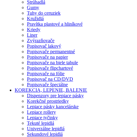
Strúhadlá
Gumy
Tuhy do ceruziek
Kružidlá
Pravítka plastové a hliníkové
Kriedy
Liner
Zvýrazňovače
Popisovač lakový
Popisovače permanentné
Popisovače na papier
Popisovače na biele tabule
Popisovače flipchartové
Popisovače na fólie
Popisovač na CD/DVD
Popisovače špeciálne
KOREKCIA, LEPENIE, BALENIE
Dispenzory pre lepiace pásky
Korekčné prostriedky
Lepiace pásky kancelárske
Lepiace rollery
Lepiace tyčinky
Tekuté lepidlá
Univerzálne lepidlá
Sekundové lepidlá