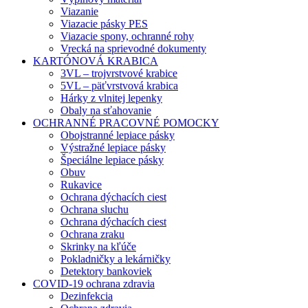
Viazanie
Viazacie pásky PES
Viazacie spony, ochranné rohy
Vrecká na sprievodné dokumenty
KARTÓNOVÁ KRABICA
3VL – trojvrstvové krabice
5VL – päťvrstvová krabica
Hárky z vlnitej lepenky
Obaly na sťahovanie
OCHRANNÉ PRACOVNÉ POMOCKY
Obojstranné lepiace pásky
Výstražné lepiace pásky
Špeciálne lepiace pásky
Obuv
Rukavice
Ochrana dýchacích ciest
Ochrana sluchu
Ochrana dýchacích ciest
Ochrana zraku
Skrinky na kľúče
Pokladničky a lekárničky
Detektory bankoviek
COVID-19 ochrana zdravia
Dezinfekcia