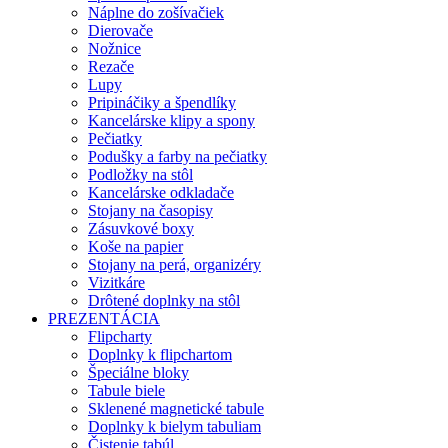
Náplne do zošívačiek
Dierovače
Nožnice
Rezače
Lupy
Pripináčiky a špendlíky
Kancelárske klipy a spony
Pečiatky
Podušky a farby na pečiatky
Podložky na stôl
Kancelárske odkladače
Stojany na časopisy
Zásuvkové boxy
Koše na papier
Stojany na perá, organizéry
Vizitkáre
Drôtené doplnky na stôl
PREZENTÁCIA
Flipcharty
Doplnky k flipchartom
Špeciálne bloky
Tabule biele
Sklenené magnetické tabule
Doplnky k bielym tabuliam
Čistenie tabúl