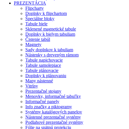
PREZENTÁCIA
Flipcharty
Doplnky k flipchartom
Špeciálne bloky
Tabule biele
Sklenené magnetické tabule
Doplnky k bielym tabuliam
Čistenie tabúl
Magnety
Sady doplnkov k tabuliam
Nástenky s dreveným rámom
Tabule napichovacie
Tabule samolepiace
Tabule plánovacie
Doplnky k plánovaniu
Mapy nástenné
Vitríny
Prezentačné stojany
Menovky, informačné tabuľky
Informačné panely
Info značky a piktogramy
Systémy katalógových panelov
Nástenné prezentačné systémy
Podlahové prezentačné systémy
Fólie na spätnú projekciu