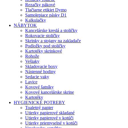
Rezačky pákové
Tlačiarne etikiet Dymo
Samolepiace pásky D1
Kalkulačky
NÁBYTOK
Kancelárske kreslá a stoličky
Rokovacie stoličky
Skrinky a stojany na zakladače
Podložky pod stoličky
Kartotéky skrinkové
Rohože
Vešiaky
Skladovacie boxy
Nástenné hodiny
Sedacie vaky
Lavice
Kovové šatníky
Kovové kancelárske skrine
Kartotéky
HYGIENICKÉ POTREBY
Toaletný papier
Utierky papierové skladané
Utierky papierové v kotúči
Utierky priemyselné v kotúči