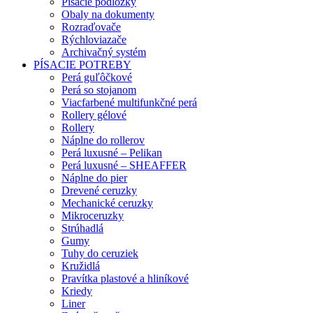
Písacie podložky
Obaly na dokumenty
Rozraďovače
Rýchloviazače
Archivačný systém
PÍSACIE POTREBY
Perá guľôčkové
Perá so stojanom
Viacfarbené multifunkčné perá
Rollery gélové
Rollery
Náplne do rollerov
Perá luxusné – Pelikan
Perá luxusné – SHEAFFER
Náplne do pier
Drevené ceruzky
Mechanické ceruzky
Mikroceruzky
Strúhadlá
Gumy
Tuhy do ceruziek
Kružidlá
Pravítka plastové a hliníkové
Kriedy
Liner