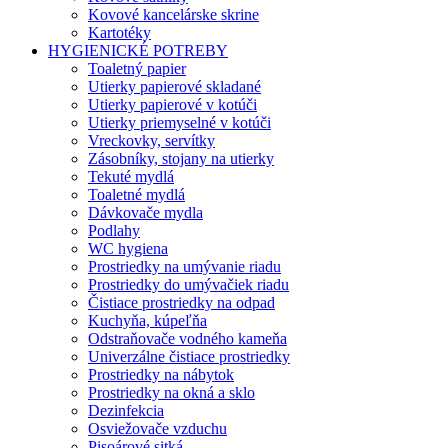
Kovové kancelárske skrine
Kartotéky
HYGIENICKÉ POTREBY
Toaletný papier
Utierky papierové skladané
Utierky papierové v kotúči
Utierky priemyselné v kotúči
Vreckovky, servítky
Zásobníky, stojany na utierky
Tekuté mydlá
Toaletné mydlá
Dávkovače mydla
Podlahy
WC hygiena
Prostriedky na umývanie riadu
Prostriedky do umývačiek riadu
Čistiace prostriedky na odpad
Kuchyňa, kúpeľňa
Odstraňovače vodného kameňa
Univerzálne čistiace prostriedky
Prostriedky na nábytok
Prostriedky na okná a sklo
Dezinfekcia
Osviežovače vzduchu
Pisoárové sitká