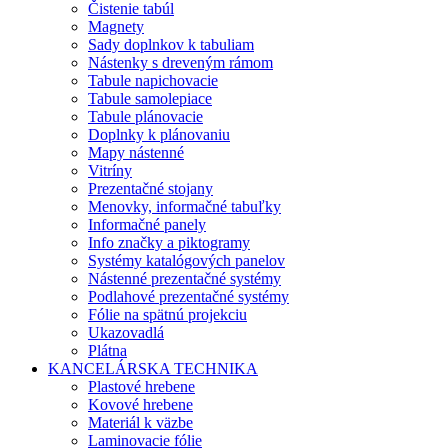
Čistenie tabúl
Magnety
Sady doplnkov k tabuliam
Nástenky s dreveným rámom
Tabule napichovacie
Tabule samolepiace
Tabule plánovacie
Doplnky k plánovaniu
Mapy nástenné
Vitríny
Prezentačné stojany
Menovky, informačné tabuľky
Informačné panely
Info značky a piktogramy
Systémy katalógových panelov
Nástenné prezentačné systémy
Podlahové prezentačné systémy
Fólie na spätnú projekciu
Ukazovadlá
Plátna
KANCELÁRSKA TECHNIKA
Plastové hrebene
Kovové hrebene
Materiál k väzbe
Laminovacie fólie