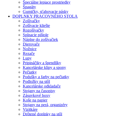
Špeciálne lepiace prostriedky
Špagáty
Gumičky, sťahovacie pásky
DOPLNKY PRACOVNÉHO STOLA
Zošívačky
Zošívacie kliešte
Rozošívačky
Spínacie pištole
Náplne do zošívačiek
Dierovače
Nožnice
Rezače
Lupy
Pripináčiky a špendlíky
Kancelárske klipy a spony
Pečiatky
Podušky a farby na pečiatky
Podložky na stôl
Kancelárske odkladače
Stojany na časopisy
Zásuvkové boxy
Koše na papier
Stojany na perá, organizéry
Vizitkáre
Drôtené doplnky na stôl