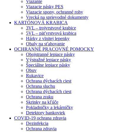
Viazanie
Viazacie pásky PES
Viazacie spony, ochranné rohy
Vrecká na sprievodné dokumenty
KARTÓNOVÁ KRABICA
3VL – trojvrstvové krabice
5VL – päťvrstvová krabica
Hárky z vlnitej lepenky
Obaly na sťahovanie
OCHRANNÉ PRACOVNÉ POMOCKY
Obojstranné lepiace pásky
Výstražné lepiace pásky
Špeciálne lepiace pásky
Obuv
Rukavice
Ochrana dýchacích ciest
Ochrana sluchu
Ochrana dýchacích ciest
Ochrana zraku
Skrinky na kľúče
Pokladničky a lekárničky
Detektory bankoviek
COVID-19 ochrana zdravia
Dezinfekcia
Ochrana zdravia