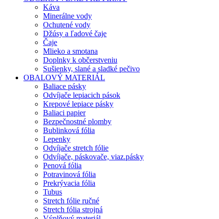
Káva
Minerálne vody
Ochutené vody
Džúsy a ľadové čaje
Čaje
Mlieko a smotana
Doplnky k občerstveniu
Sušienky, slané a sladké pečivo
OBALOVÝ MATERIÁL
Baliace pásky
Odvíjače lepiacich pások
Krepové lepiace pásky
Baliaci papier
Bezpečnostné plomby
Bublinková fólia
Lepenky
Odvíjače stretch fólie
Odvíjače, páskovače, viaz.pásky
Penová fólia
Potravinová fólia
Prekrývacia fólia
Tubus
Stretch fólie ručné
Stretch fólia strojná
Výplňový materiál