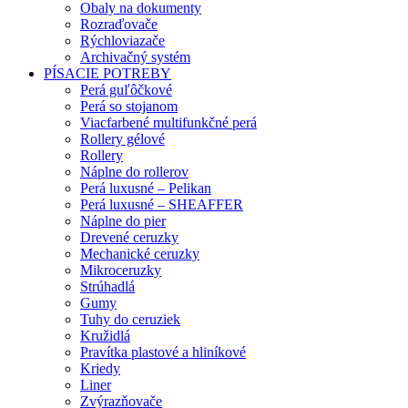
Obaly na dokumenty
Rozraďovače
Rýchloviazače
Archivačný systém
PÍSACIE POTREBY
Perá guľôčkové
Perá so stojanom
Viacfarbené multifunkčné perá
Rollery gélové
Rollery
Náplne do rollerov
Perá luxusné – Pelikan
Perá luxusné – SHEAFFER
Náplne do pier
Drevené ceruzky
Mechanické ceruzky
Mikroceruzky
Strúhadlá
Gumy
Tuhy do ceruziek
Kružidlá
Pravítka plastové a hliníkové
Kriedy
Liner
Zvýrazňovače