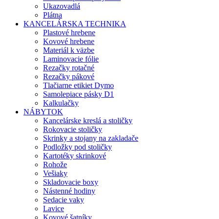
Ukazovadlá
Plátna
KANCELÁRSKA TECHNIKA
Plastové hrebene
Kovové hrebene
Materiál k väzbe
Laminovacie fólie
Rezačky rotačné
Rezačky pákové
Tlačiarne etikiet Dymo
Samolepiace pásky D1
Kalkulačky
NÁBYTOK
Kancelárske kreslá a stoličky
Rokovacie stoličky
Skrinky a stojany na zakladače
Podložky pod stoličky
Kartotéky skrinkové
Rohože
Vešiaky
Skladovacie boxy
Nástenné hodiny
Sedacie vaky
Lavice
Kovové šatníky