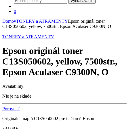
Vyhľadávanie
0
Domov
TONERY a ATRAMENTY
Epson originál toner
C13S050602, yellow, 7500str., Epson Aculaser C9300N, O
TONERY a ATRAMENTY
Epson originál toner
C13S050602, yellow, 7500str.,
Epson Aculaser C9300N, O
Availability:
Nie je na sklade
Porovnať
Originálna náplň C13S050602 pre tlačiareň Epson
233,08
€