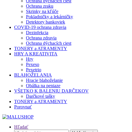
Ochrana dýchacích ciest
Ochrana zraku
Skrinky na kľúče
Pokladničky a lekárničky
Detektory bankoviek
COVID-19 ochrana zdravia
Dezinfekcia
Ochrana zdravia
Ochrana dýchacích ciest
TONERY a ATRAMENTY
HRY A KREATIVITA
Hry
Pexeso
Pexetrio
BLAHOŽELANIA
Hracie blahoželanie
Obálka na peniaze
VŠETKO K BALENIU DARČEKOV
Darčkové tašky
TONERY a ATRAMENTY
Porovnať
Hľadať
Hľadať: