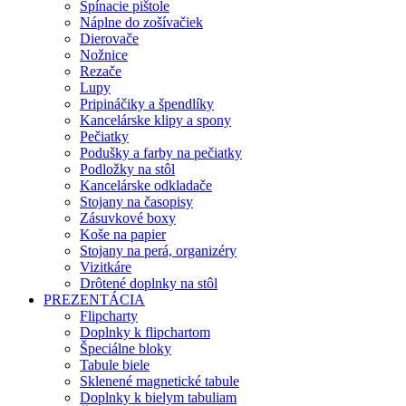
Spínacie pištole
Náplne do zošívačiek
Dierovače
Nožnice
Rezače
Lupy
Pripináčiky a špendlíky
Kancelárske klipy a spony
Pečiatky
Podušky a farby na pečiatky
Podložky na stôl
Kancelárske odkladače
Stojany na časopisy
Zásuvkové boxy
Koše na papier
Stojany na perá, organizéry
Vizitkáre
Drôtené doplnky na stôl
PREZENTÁCIA
Flipcharty
Doplnky k flipchartom
Špeciálne bloky
Tabule biele
Sklenené magnetické tabule
Doplnky k bielym tabuliam