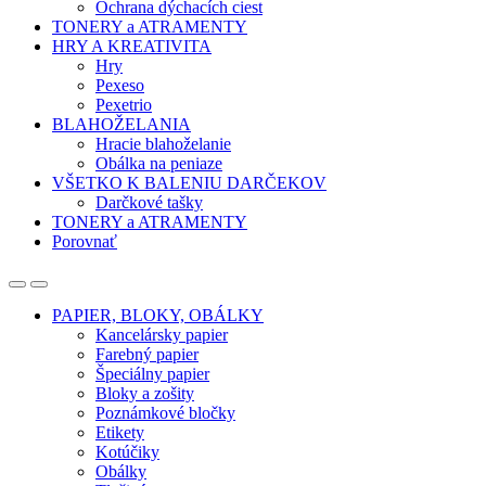
Ochrana dýchacích ciest
TONERY a ATRAMENTY
HRY A KREATIVITA
Hry
Pexeso
Pexetrio
BLAHOŽELANIA
Hracie blahoželanie
Obálka na peniaze
VŠETKO K BALENIU DARČEKOV
Darčkové tašky
TONERY a ATRAMENTY
Porovnať
Open
Close
PAPIER, BLOKY, OBÁLKY
Kancelársky papier
Farebný papier
Špeciálny papier
Bloky a zošity
Poznámkové bločky
Etikety
Kotúčiky
Obálky