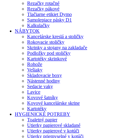
Rezačky rotačné
Rezačky pákové
Tlačiarne etikiet Dymo
Samolepiace pásky D1
Kalkulačky
NÁBYTOK
Kancelárske kreslá a stoličky
Rokovacie stoličky
Skrinky a stojany na zakladače
Podložky pod stoličky
Kartotéky skrinkové
Rohože
Vešiaky
Skladovacie boxy
Nástenné hodiny
Sedacie vaky
Lavice
Kovové šatníky
Kovové kancelárske skrine
Kartotéky
HYGIENICKÉ POTREBY
Toaletný papier
Utierky papierové skladané
Utierky papierové v kotúči
Utierky priemyselné v kotúči