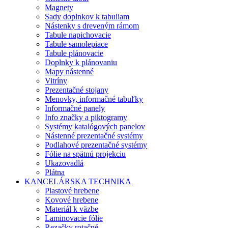
Magnety
Sady doplnkov k tabuliam
Nástenky s dreveným rámom
Tabule napichovacie
Tabule samolepiace
Tabule plánovacie
Doplnky k plánovaniu
Mapy nástenné
Vitríny
Prezentačné stojany
Menovky, informačné tabuľky
Informačné panely
Info značky a piktogramy
Systémy katalógových panelov
Nástenné prezentačné systémy
Podlahové prezentačné systémy
Fólie na spätnú projekciu
Ukazovadlá
Plátna
KANCELÁRSKA TECHNIKA
Plastové hrebene
Kovové hrebene
Materiál k väzbe
Laminovacie fólie
Rezačky rotačné