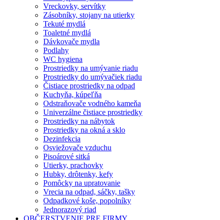
Vreckovky, servítky
Zásobníky, stojany na utierky
Tekuté mydlá
Toaletné mydlá
Dávkovače mydla
Podlahy
WC hygiena
Prostriedky na umývanie riadu
Prostriedky do umývačiek riadu
Čistiace prostriedky na odpad
Kuchyňa, kúpeľňa
Odstraňovače vodného kameňa
Univerzálne čistiace prostriedky
Prostriedky na nábytok
Prostriedky na okná a sklo
Dezinfekcia
Osviežovače vzduchu
Pisoárové sitká
Utierky, prachovky
Hubky, drôtenky, kefy
Pomôcky na upratovanie
Vrecia na odpad, sáčky, tašky
Odpadkové koše, popolníky
Jednorazový riad
OBČERSTVENIE PRE FIRMY