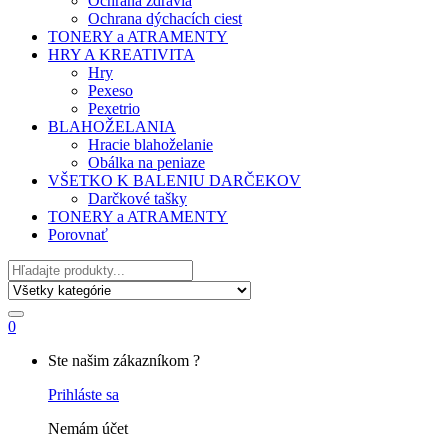
Ochrana zdravia
Ochrana dýchacích ciest
TONERY a ATRAMENTY
HRY A KREATIVITA
Hry
Pexeso
Pexetrio
BLAHOŽELANIA
Hracie blahoželanie
Obálka na peniaze
VŠETKO K BALENIU DARČEKOV
Darčkové tašky
TONERY a ATRAMENTY
Porovnať
Hľadať
0
My
Ste našim zákazníkom ?
Account
Prihláste sa
Nemám účet