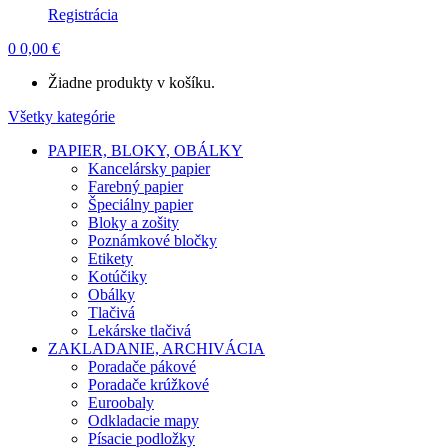
Registrácia
0
0,00
€
Žiadne produkty v košíku.
Všetky kategórie
PAPIER, BLOKY, OBÁLKY
Kancelársky papier
Farebný papier
Špeciálny papier
Bloky a zošity
Poznámkové bločky
Etikety
Kotúčiky
Obálky
Tlačivá
Lekárske tlačivá
ZAKLADANIE, ARCHIVÁCIA
Poradače pákové
Poradače krúžkové
Euroobaly
Odkladacie mapy
Písacie podložky