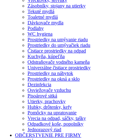
Vreckovky, servítky
Zásobníky, stojany na utierky
Tekuté mydlá
Toaletné mydlá
Dávkovače mydla
Podlahy
WC hygiena
Prostriedky na umývanie riadu
Prostriedky do umývačiek riadu
Čistiace prostriedky na odpad
Kuchyňa, kúpeľňa
Odstraňovače vodného kameňa
Univerzálne čistiace prostriedky
Prostriedky na nábytok
Prostriedky na okná a sklo
Dezinfekcia
Osviežovače vzduchu
Pisoárové sitká
Utierky, prachovky
Hubky, drôtenky, kefy
Pomôcky na upratovanie
Vrecia na odpad, sáčky, tašky
Odpadkové koše, popolníky
Jednorazový riad
OBČERSTVENIE PRE FIRMY