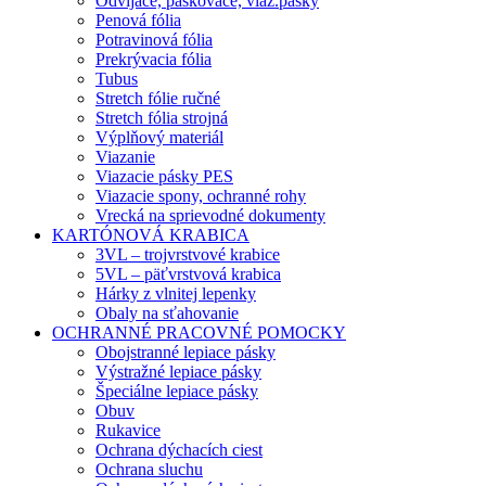
Odvíjače, páskovače, viaz.pásky
Penová fólia
Potravinová fólia
Prekrývacia fólia
Tubus
Stretch fólie ručné
Stretch fólia strojná
Výplňový materiál
Viazanie
Viazacie pásky PES
Viazacie spony, ochranné rohy
Vrecká na sprievodné dokumenty
KARTÓNOVÁ KRABICA
3VL – trojvrstvové krabice
5VL – päťvrstvová krabica
Hárky z vlnitej lepenky
Obaly na sťahovanie
OCHRANNÉ PRACOVNÉ POMOCKY
Obojstranné lepiace pásky
Výstražné lepiace pásky
Špeciálne lepiace pásky
Obuv
Rukavice
Ochrana dýchacích ciest
Ochrana sluchu