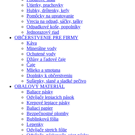
Utierky, prachovky
Hubky, drôtenky, kefy
Pomôcky na upratovanie
Vrecia na odpad, sáčky, tašky
Odpadkové koše, popolníky
Jednorazový riad
OBČERSTVENIE PRE FIRMY
Káva
Minerálne vody
Ochutené vody
Džúsy a ľadové čaje
Čaje
Mlieko a smotana
Doplnky k občerstveniu
Sušienky, slané a sladké pečivo
OBALOVÝ MATERIÁL
Baliace pásky
Odvíjače lepiacich pások
Krepové lepiace pásky
Baliaci papier
Bezpečnostné plomby
Bublinková fólia
Lepenky
Odvíjače stretch fólie