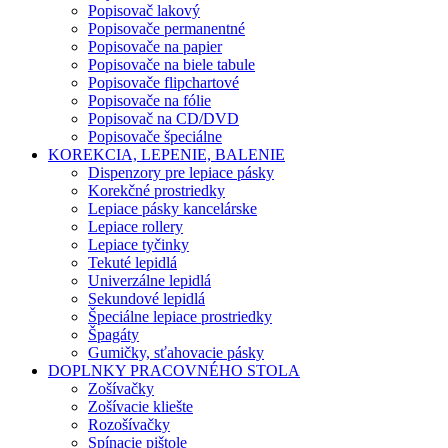
Popisovač lakový
Popisovače permanentné
Popisovače na papier
Popisovače na biele tabule
Popisovače flipchartové
Popisovače na fólie
Popisovač na CD/DVD
Popisovače špeciálne
KOREKCIA, LEPENIE, BALENIE
Dispenzory pre lepiace pásky
Korekčné prostriedky
Lepiace pásky kancelárske
Lepiace rollery
Lepiace tyčinky
Tekuté lepidlá
Univerzálne lepidlá
Sekundové lepidlá
Špeciálne lepiace prostriedky
Špagáty
Gumičky, sťahovacie pásky
DOPLNKY PRACOVNÉHO STOLA
Zošívačky
Zošívacie kliešte
Rozošívačky
Spínacie pištole