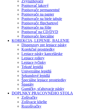
Zvýrazňovače
Popisovač lakový
Popisovače permanentné
Popisovače na papier
Popisovače na biele tabule
Popisovače flipchartové
Popisovače na fólie
Popisovač na CD/DVD
Popisovače špeciálne
KOREKCIA, LEPENIE, BALENIE
Dispenzory pre lepiace pásky
Korekčné prostriedky
Lepiace pásky kancelárske
Lepiace rollery
Lepiace tyčinky
Tekuté lepidlá
Univerzálne lepidlá
Sekundové lepidlá
Špeciálne lepiace prostriedky
Špagáty
Gumičky, sťahovacie pásky
DOPLNKY PRACOVNÉHO STOLA
Zošívačky
Zošívacie kliešte
Rozošívačky