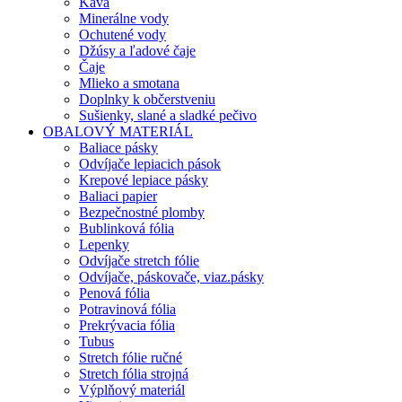
Káva
Minerálne vody
Ochutené vody
Džúsy a ľadové čaje
Čaje
Mlieko a smotana
Doplnky k občerstveniu
Sušienky, slané a sladké pečivo
OBALOVÝ MATERIÁL
Baliace pásky
Odvíjače lepiacich pások
Krepové lepiace pásky
Baliaci papier
Bezpečnostné plomby
Bublinková fólia
Lepenky
Odvíjače stretch fólie
Odvíjače, páskovače, viaz.pásky
Penová fólia
Potravinová fólia
Prekrývacia fólia
Tubus
Stretch fólie ručné
Stretch fólia strojná
Výplňový materiál