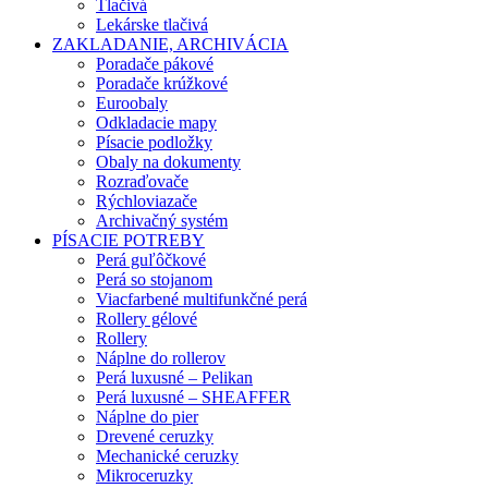
Tlačivá
Lekárske tlačivá
ZAKLADANIE, ARCHIVÁCIA
Poradače pákové
Poradače krúžkové
Euroobaly
Odkladacie mapy
Písacie podložky
Obaly na dokumenty
Rozraďovače
Rýchloviazače
Archivačný systém
PÍSACIE POTREBY
Perá guľôčkové
Perá so stojanom
Viacfarbené multifunkčné perá
Rollery gélové
Rollery
Náplne do rollerov
Perá luxusné – Pelikan
Perá luxusné – SHEAFFER
Náplne do pier
Drevené ceruzky
Mechanické ceruzky
Mikroceruzky