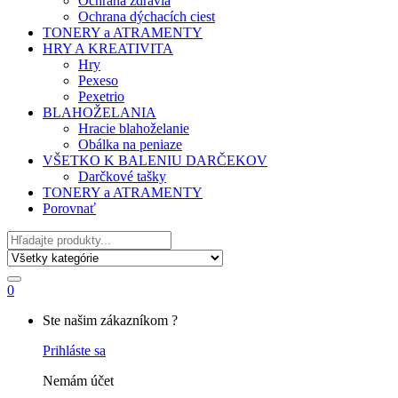
Ochrana zdravia
Ochrana dýchacích ciest
TONERY a ATRAMENTY
HRY A KREATIVITA
Hry
Pexeso
Pexetrio
BLAHOŽELANIA
Hracie blahoželanie
Obálka na peniaze
VŠETKO K BALENIU DARČEKOV
Darčkové tašky
TONERY a ATRAMENTY
Porovnať
Hľadať
0
My
Ste našim zákazníkom ?
Account
Prihláste sa
Nemám účet