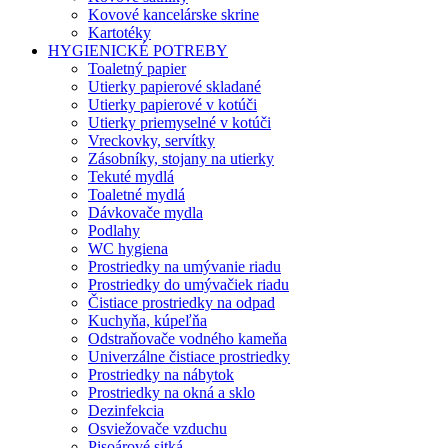
Kovové kancelárske skrine
Kartotéky
HYGIENICKÉ POTREBY
Toaletný papier
Utierky papierové skladané
Utierky papierové v kotúči
Utierky priemyselné v kotúči
Vreckovky, servítky
Zásobníky, stojany na utierky
Tekuté mydlá
Toaletné mydlá
Dávkovače mydla
Podlahy
WC hygiena
Prostriedky na umývanie riadu
Prostriedky do umývačiek riadu
Čistiace prostriedky na odpad
Kuchyňa, kúpeľňa
Odstraňovače vodného kameňa
Univerzálne čistiace prostriedky
Prostriedky na nábytok
Prostriedky na okná a sklo
Dezinfekcia
Osviežovače vzduchu
Pisoárové sitká