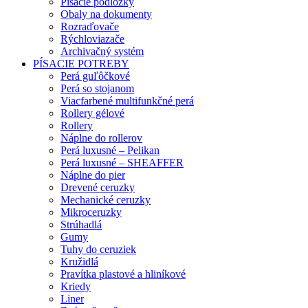
Písacie podložky
Obaly na dokumenty
Rozraďovače
Rýchloviazače
Archivačný systém
PÍSACIE POTREBY
Perá guľôčkové
Perá so stojanom
Viacfarbené multifunkčné perá
Rollery gélové
Rollery
Náplne do rollerov
Perá luxusné – Pelikan
Perá luxusné – SHEAFFER
Náplne do pier
Drevené ceruzky
Mechanické ceruzky
Mikroceruzky
Strúhadlá
Gumy
Tuhy do ceruziek
Kružidlá
Pravítka plastové a hliníkové
Kriedy
Liner