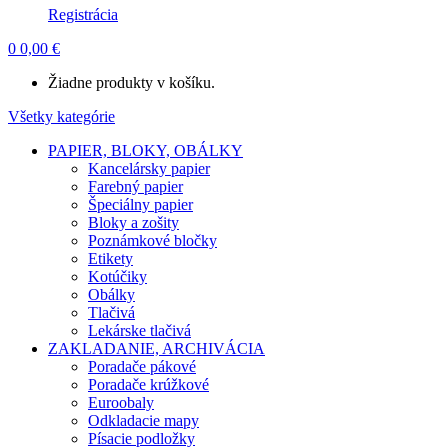
Registrácia
0
0,00
€
Žiadne produkty v košíku.
Všetky kategórie
PAPIER, BLOKY, OBÁLKY
Kancelársky papier
Farebný papier
Špeciálny papier
Bloky a zošity
Poznámkové bločky
Etikety
Kotúčiky
Obálky
Tlačivá
Lekárske tlačivá
ZAKLADANIE, ARCHIVÁCIA
Poradače pákové
Poradače krúžkové
Euroobaly
Odkladacie mapy
Písacie podložky