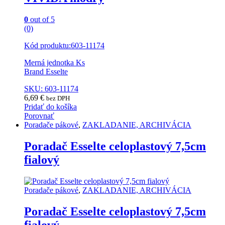
0
out of 5
(0)
Kód produktu:603-11174
Merná jednotka Ks
Brand Esselte
SKU: 603-11174
6,69
€
bez DPH
Pridať do košíka
Porovnať
Poradače pákové
,
ZAKLADANIE, ARCHIVÁCIA
Poradač Esselte celoplastový 7,5cm
fialový
Poradače pákové
,
ZAKLADANIE, ARCHIVÁCIA
Poradač Esselte celoplastový 7,5cm