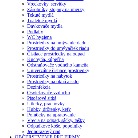
Vreckovky, servítky
Zásobníky, stojany na utierky
Tekuté mydlá
Toaletné mydlá
Dávkovače mydla
Podlahy
WC hygiena
Prostriedky na umývanie riadu
Prostriedky do umývačiek riadu
Čistiace prostriedky na odpad
Kuchyňa, kúpeľňa
Odstraňovače vodného kameňa
Univerzálne čistiace prostriedky
Prostriedky na nábytok
Prostriedky na okná a sklo
Dezinfekcia
Osviežovače vzduchu
Pisoárové sitká
Utierky, prachovky
Hubky, drôtenky, kefy
Pomôcky na upratovanie
Vrecia na odpad, sáčky, tašky
Odpadkové koše, popolníky
Jednorazový riad
OBČERSTVENIE PRE FIRMY