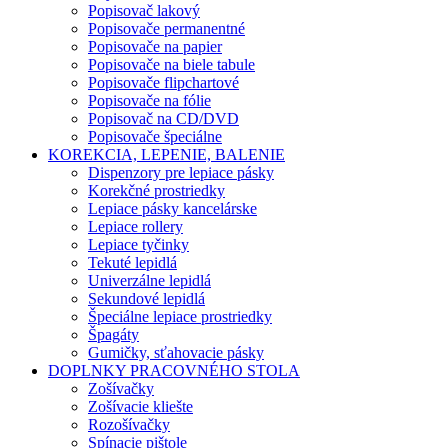
Popisovač lakový
Popisovače permanentné
Popisovače na papier
Popisovače na biele tabule
Popisovače flipchartové
Popisovače na fólie
Popisovač na CD/DVD
Popisovače špeciálne
KOREKCIA, LEPENIE, BALENIE
Dispenzory pre lepiace pásky
Korekčné prostriedky
Lepiace pásky kancelárske
Lepiace rollery
Lepiace tyčinky
Tekuté lepidlá
Univerzálne lepidlá
Sekundové lepidlá
Špeciálne lepiace prostriedky
Špagáty
Gumičky, sťahovacie pásky
DOPLNKY PRACOVNÉHO STOLA
Zošívačky
Zošívacie kliešte
Rozošívačky
Spínacie pištole