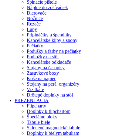
Spínacie pištole
Náplne do zošívačiek
Dierovače
Nožnice
Rezače
Lupy
Pripináčiky a špendlíky
Kancelárske klipy a spony
Pečiatky
Podušky a farby na pečiatky
Podložky na stôl
Kancelárske odkladače
Stojany na časopisy
Zásuvkové boxy
Koše na papier
Stojany na perá, organizéry
Vizitkáre
Drôtené doplnky na stôl
PREZENTÁCIA
Flipcharty
Doplnky k flipchartom
Špeciálne bloky
Tabule biele
Sklenené magnetické tabule
Doplnky k bielym tabuliam