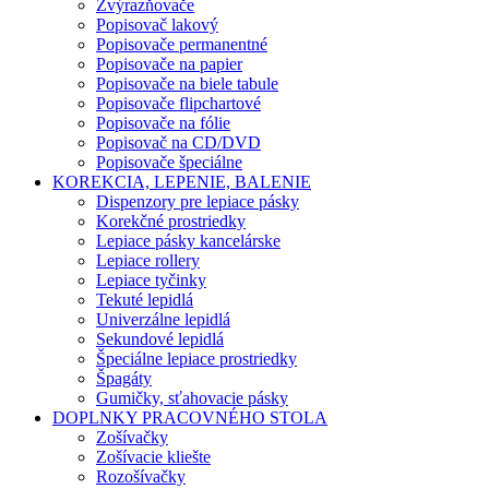
Zvýrazňovače
Popisovač lakový
Popisovače permanentné
Popisovače na papier
Popisovače na biele tabule
Popisovače flipchartové
Popisovače na fólie
Popisovač na CD/DVD
Popisovače špeciálne
KOREKCIA, LEPENIE, BALENIE
Dispenzory pre lepiace pásky
Korekčné prostriedky
Lepiace pásky kancelárske
Lepiace rollery
Lepiace tyčinky
Tekuté lepidlá
Univerzálne lepidlá
Sekundové lepidlá
Špeciálne lepiace prostriedky
Špagáty
Gumičky, sťahovacie pásky
DOPLNKY PRACOVNÉHO STOLA
Zošívačky
Zošívacie kliešte
Rozošívačky