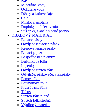
Káva
Minerálne vody
Ochutené vody
Džúsy a ľadové čaje
Čaje
Mlieko a smotana
Doplnky k občerstveniu
Sušienky, slané a sladké pečivo
OBALOVÝ MATERIÁL
Baliace pásky
Odvíjače lepiacich pások
Krepové lepiace pásky
Baliaci papier
Bezpečnostné plomby
Bublinková fólia
Lepenky
Odvíjače stretch fólie
Odvíjače, páskovače, viaz.pásky
Penová fólia
Potravinová fólia
Prekrývacia fólia
Tubus
Stretch fólie ručné
Stretch fólia strojná
Výplňový materiál