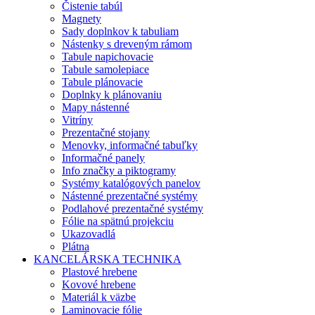
Čistenie tabúl
Magnety
Sady doplnkov k tabuliam
Nástenky s dreveným rámom
Tabule napichovacie
Tabule samolepiace
Tabule plánovacie
Doplnky k plánovaniu
Mapy nástenné
Vitríny
Prezentačné stojany
Menovky, informačné tabuľky
Informačné panely
Info značky a piktogramy
Systémy katalógových panelov
Nástenné prezentačné systémy
Podlahové prezentačné systémy
Fólie na spätnú projekciu
Ukazovadlá
Plátna
KANCELÁRSKA TECHNIKA
Plastové hrebene
Kovové hrebene
Materiál k väzbe
Laminovacie fólie