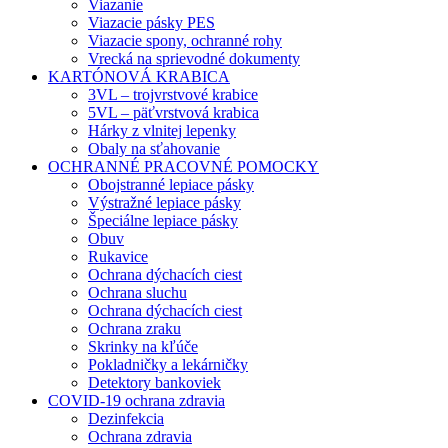
Viazanie
Viazacie pásky PES
Viazacie spony, ochranné rohy
Vrecká na sprievodné dokumenty
KARTÓNOVÁ KRABICA
3VL – trojvrstvové krabice
5VL – päťvrstvová krabica
Hárky z vlnitej lepenky
Obaly na sťahovanie
OCHRANNÉ PRACOVNÉ POMOCKY
Obojstranné lepiace pásky
Výstražné lepiace pásky
Špeciálne lepiace pásky
Obuv
Rukavice
Ochrana dýchacích ciest
Ochrana sluchu
Ochrana dýchacích ciest
Ochrana zraku
Skrinky na kľúče
Pokladničky a lekárničky
Detektory bankoviek
COVID-19 ochrana zdravia
Dezinfekcia
Ochrana zdravia