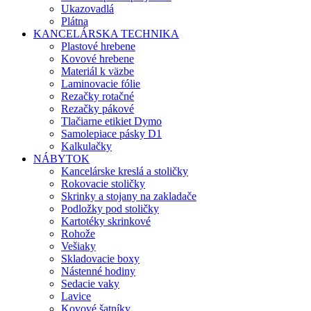
Ukazovadlá
Plátna
KANCELÁRSKA TECHNIKA
Plastové hrebene
Kovové hrebene
Materiál k väzbe
Laminovacie fólie
Rezačky rotačné
Rezačky pákové
Tlačiarne etikiet Dymo
Samolepiace pásky D1
Kalkulačky
NÁBYTOK
Kancelárske kreslá a stoličky
Rokovacie stoličky
Skrinky a stojany na zakladače
Podložky pod stoličky
Kartotéky skrinkové
Rohože
Vešiaky
Skladovacie boxy
Nástenné hodiny
Sedacie vaky
Lavice
Kovové šatníky