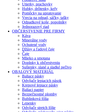
Utierky, prachovky
Hubky, drôtenky, kefy
Pomôcky na upratovanie
Vrecia na odpad, sáčky, tašky
Odpadkové koše, popolníky
Jednorazový riad
OBČERSTVENIE PRE FIRMY
Káva
Minerálne vody
Ochutené vody
Džúsy a ľadové čaje
Čaje
Mlieko a smotana
Doplnky k občerstveniu
Sušienky, slané a sladké pečivo
OBALOVÝ MATERIÁL
Baliace pásky
Odvíjače lepiacich pások
Krepové lepiace pásky
Baliaci papier
Bezpečnostné plomby
Bublinková fólia
Lepenky
Odvíjače stretch fólie