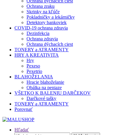
Ochrana dýchacích ciest
Ochrana zraku
Skrinky na kľúče
Pokladničky a lekárničky
Detektory bankoviek
COVID-19 ochrana zdravia
Dezinfekcia
Ochrana zdravia
Ochrana dýchacích ciest
TONERY a ATRAMENTY
HRY A KREATIVITA
Hry
Pexeso
Pexetrio
BLAHOŽELANIA
Hracie blahoželanie
Obálka na peniaze
VŠETKO K BALENIU DARČEKOV
Darčkové tašky
TONERY a ATRAMENTY
Porovnať
Hľadať
Hľadať: