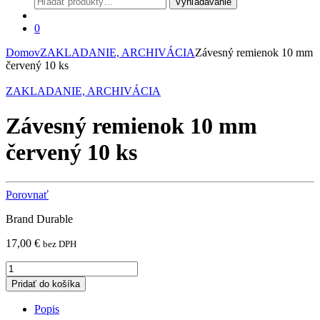
Vyhľadávanie
0
Domov
ZAKLADANIE, ARCHIVÁCIA
Závesný remienok 10 mm
červený 10 ks
ZAKLADANIE, ARCHIVÁCIA
Závesný remienok 10 mm
červený 10 ks
Porovnať
Brand Durable
17,00
€
bez DPH
Závesný
remienok
Pridať do košíka
10
mm
Popis
červený