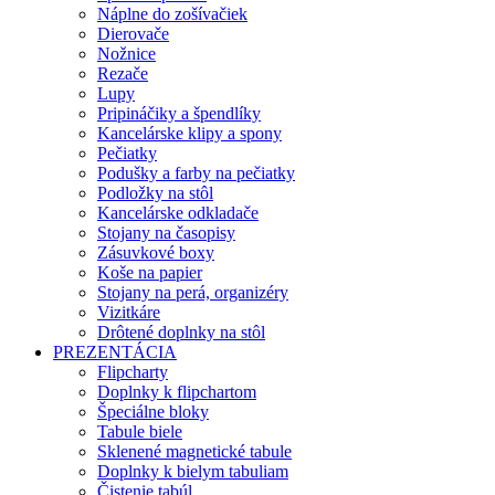
Náplne do zošívačiek
Dierovače
Nožnice
Rezače
Lupy
Pripináčiky a špendlíky
Kancelárske klipy a spony
Pečiatky
Podušky a farby na pečiatky
Podložky na stôl
Kancelárske odkladače
Stojany na časopisy
Zásuvkové boxy
Koše na papier
Stojany na perá, organizéry
Vizitkáre
Drôtené doplnky na stôl
PREZENTÁCIA
Flipcharty
Doplnky k flipchartom
Špeciálne bloky
Tabule biele
Sklenené magnetické tabule
Doplnky k bielym tabuliam
Čistenie tabúl