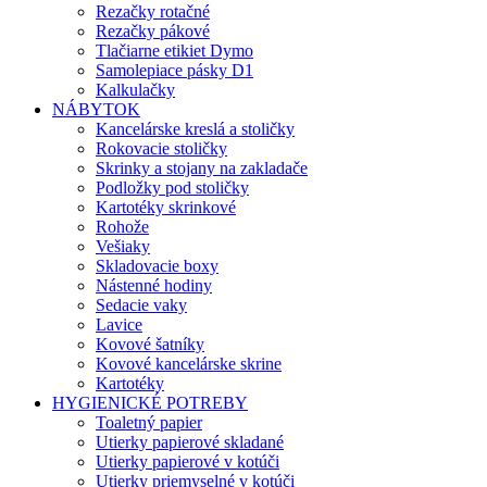
Rezačky rotačné
Rezačky pákové
Tlačiarne etikiet Dymo
Samolepiace pásky D1
Kalkulačky
NÁBYTOK
Kancelárske kreslá a stoličky
Rokovacie stoličky
Skrinky a stojany na zakladače
Podložky pod stoličky
Kartotéky skrinkové
Rohože
Vešiaky
Skladovacie boxy
Nástenné hodiny
Sedacie vaky
Lavice
Kovové šatníky
Kovové kancelárske skrine
Kartotéky
HYGIENICKÉ POTREBY
Toaletný papier
Utierky papierové skladané
Utierky papierové v kotúči
Utierky priemyselné v kotúči