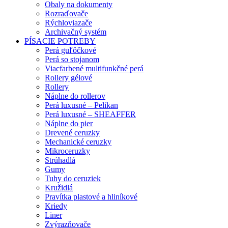
Obaly na dokumenty
Rozraďovače
Rýchloviazače
Archivačný systém
PÍSACIE POTREBY
Perá guľôčkové
Perá so stojanom
Viacfarbené multifunkčné perá
Rollery gélové
Rollery
Náplne do rollerov
Perá luxusné – Pelikan
Perá luxusné – SHEAFFER
Náplne do pier
Drevené ceruzky
Mechanické ceruzky
Mikroceruzky
Strúhadlá
Gumy
Tuhy do ceruziek
Kružidlá
Pravítka plastové a hliníkové
Kriedy
Liner
Zvýrazňovače