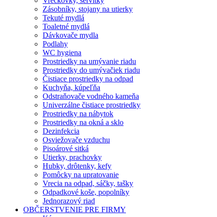
Vreckovky, servítky
Zásobníky, stojany na utierky
Tekuté mydlá
Toaletné mydlá
Dávkovače mydla
Podlahy
WC hygiena
Prostriedky na umývanie riadu
Prostriedky do umývačiek riadu
Čistiace prostriedky na odpad
Kuchyňa, kúpeľňa
Odstraňovače vodného kameňa
Univerzálne čistiace prostriedky
Prostriedky na nábytok
Prostriedky na okná a sklo
Dezinfekcia
Osviežovače vzduchu
Pisoárové sitká
Utierky, prachovky
Hubky, drôtenky, kefy
Pomôcky na upratovanie
Vrecia na odpad, sáčky, tašky
Odpadkové koše, popolníky
Jednorazový riad
OBČERSTVENIE PRE FIRMY