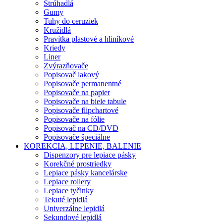
Strúhadlá
Gumy
Tuhy do ceruziek
Kružidlá
Pravítka plastové a hliníkové
Kriedy
Liner
Zvýrazňovače
Popisovač lakový
Popisovače permanentné
Popisovače na papier
Popisovače na biele tabule
Popisovače flipchartové
Popisovače na fólie
Popisovač na CD/DVD
Popisovače špeciálne
KOREKCIA, LEPENIE, BALENIE
Dispenzory pre lepiace pásky
Korekčné prostriedky
Lepiace pásky kancelárske
Lepiace rollery
Lepiace tyčinky
Tekuté lepidlá
Univerzálne lepidlá
Sekundové lepidlá