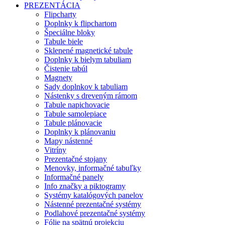
PREZENTÁCIA
Flipcharty
Doplnky k flipchartom
Špeciálne bloky
Tabule biele
Sklenené magnetické tabule
Doplnky k bielym tabuliam
Čistenie tabúl
Magnety
Sady doplnkov k tabuliam
Nástenky s dreveným rámom
Tabule napichovacie
Tabule samolepiace
Tabule plánovacie
Doplnky k plánovaniu
Mapy nástenné
Vitríny
Prezentačné stojany
Menovky, informačné tabuľky
Informačné panely
Info značky a piktogramy
Systémy katalógových panelov
Nástenné prezentačné systémy
Podlahové prezentačné systémy
Fólie na spätnú projekciu