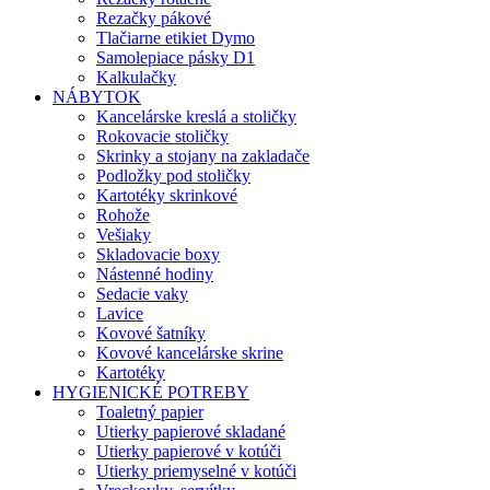
Rezačky pákové
Tlačiarne etikiet Dymo
Samolepiace pásky D1
Kalkulačky
NÁBYTOK
Kancelárske kreslá a stoličky
Rokovacie stoličky
Skrinky a stojany na zakladače
Podložky pod stoličky
Kartotéky skrinkové
Rohože
Vešiaky
Skladovacie boxy
Nástenné hodiny
Sedacie vaky
Lavice
Kovové šatníky
Kovové kancelárske skrine
Kartotéky
HYGIENICKÉ POTREBY
Toaletný papier
Utierky papierové skladané
Utierky papierové v kotúči
Utierky priemyselné v kotúči