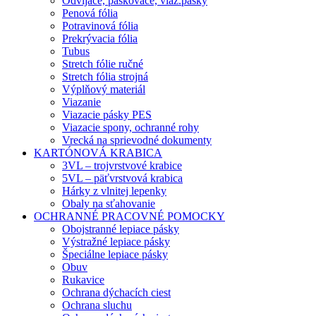
Odvíjače, páskovače, viaz.pásky
Penová fólia
Potravinová fólia
Prekrývacia fólia
Tubus
Stretch fólie ručné
Stretch fólia strojná
Výplňový materiál
Viazanie
Viazacie pásky PES
Viazacie spony, ochranné rohy
Vrecká na sprievodné dokumenty
KARTÓNOVÁ KRABICA
3VL – trojvrstvové krabice
5VL – päťvrstvová krabica
Hárky z vlnitej lepenky
Obaly na sťahovanie
OCHRANNÉ PRACOVNÉ POMOCKY
Obojstranné lepiace pásky
Výstražné lepiace pásky
Špeciálne lepiace pásky
Obuv
Rukavice
Ochrana dýchacích ciest
Ochrana sluchu