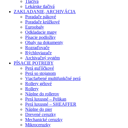
Tlačivá
Lekárske tlačivá
ZAKLADANIE, ARCHIVÁCIA
Poradače pákové
Poradače krúžkové
Euroobaly
Odkladacie mapy
Písacie podložky
Obaly na dokumenty
Rozraďovače
Rýchloviazače
Archivačný systém
PÍSACIE POTREBY
Perá guľôčkové
Perá so stojanom
Viacfarbené multifunkčné perá
Rollery gélové
Rollery
Náplne do rollerov
Perá luxusné – Pelikan
Perá luxusné – SHEAFFER
Náplne do pier
Drevené ceruzky
Mechanické ceruzky
Mikroceruzky