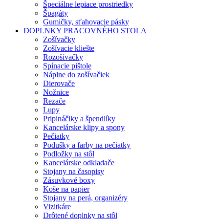
Špeciálne lepiace prostriedky
Špagáty
Gumičky, sťahovacie pásky
DOPLNKY PRACOVNÉHO STOLA
Zošívačky
Zošívacie kliešte
Rozošívačky
Spínacie pištole
Náplne do zošívačiek
Dierovače
Nožnice
Rezače
Lupy
Pripináčiky a špendlíky
Kancelárske klipy a spony
Pečiatky
Podušky a farby na pečiatky
Podložky na stôl
Kancelárske odkladače
Stojany na časopisy
Zásuvkové boxy
Koše na papier
Stojany na perá, organizéry
Vizitkáre
Drôtené doplnky na stôl