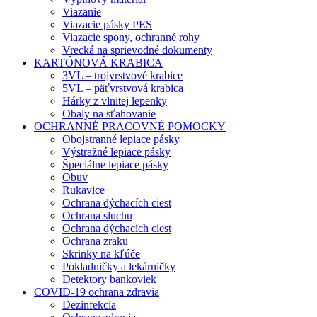
Viazanie
Viazacie pásky PES
Viazacie spony, ochranné rohy
Vrecká na sprievodné dokumenty
KARTÓNOVÁ KRABICA
3VL – trojvrstvové krabice
5VL – päťvrstvová krabica
Hárky z vlnitej lepenky
Obaly na sťahovanie
OCHRANNÉ PRACOVNÉ POMOCKY
Obojstranné lepiace pásky
Výstražné lepiace pásky
Špeciálne lepiace pásky
Obuv
Rukavice
Ochrana dýchacích ciest
Ochrana sluchu
Ochrana dýchacích ciest
Ochrana zraku
Skrinky na kľúče
Pokladničky a lekárničky
Detektory bankoviek
COVID-19 ochrana zdravia
Dezinfekcia