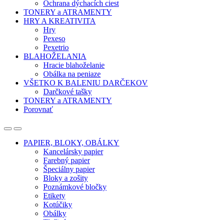
Ochrana dýchacích ciest
TONERY a ATRAMENTY
HRY A KREATIVITA
Hry
Pexeso
Pexetrio
BLAHOŽELANIA
Hracie blahoželanie
Obálka na peniaze
VŠETKO K BALENIU DARČEKOV
Darčkové tašky
TONERY a ATRAMENTY
Porovnať
Open
Close
PAPIER, BLOKY, OBÁLKY
Kancelársky papier
Farebný papier
Špeciálny papier
Bloky a zošity
Poznámkové bločky
Etikety
Kotúčiky
Obálky