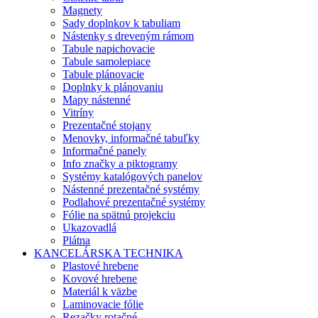
Magnety
Sady doplnkov k tabuliam
Nástenky s dreveným rámom
Tabule napichovacie
Tabule samolepiace
Tabule plánovacie
Doplnky k plánovaniu
Mapy nástenné
Vitríny
Prezentačné stojany
Menovky, informačné tabuľky
Informačné panely
Info značky a piktogramy
Systémy katalógových panelov
Nástenné prezentačné systémy
Podlahové prezentačné systémy
Fólie na spätnú projekciu
Ukazovadlá
Plátna
KANCELÁRSKA TECHNIKA
Plastové hrebene
Kovové hrebene
Materiál k väzbe
Laminovacie fólie
Rezačky rotačné