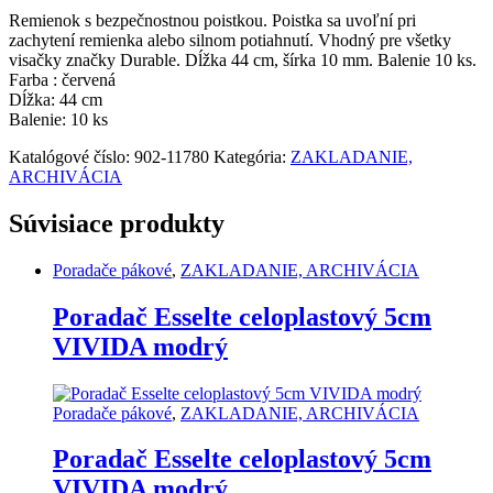
10
Remienok s bezpečnostnou poistkou. Poistka sa uvoľní pri
ks
zachytení remienka alebo silnom potiahnutí. Vhodný pre všetky
quantity
visačky značky Durable. Dĺžka 44 cm, šírka 10 mm. Balenie 10 ks.
Farba : červená
Dĺžka: 44 cm
Balenie: 10 ks
Katalógové číslo:
902-11780
Kategória:
ZAKLADANIE,
ARCHIVÁCIA
Súvisiace produkty
Poradače pákové
,
ZAKLADANIE, ARCHIVÁCIA
Poradač Esselte celoplastový 5cm
VIVIDA modrý
Poradače pákové
,
ZAKLADANIE, ARCHIVÁCIA
Poradač Esselte celoplastový 5cm
VIVIDA modrý