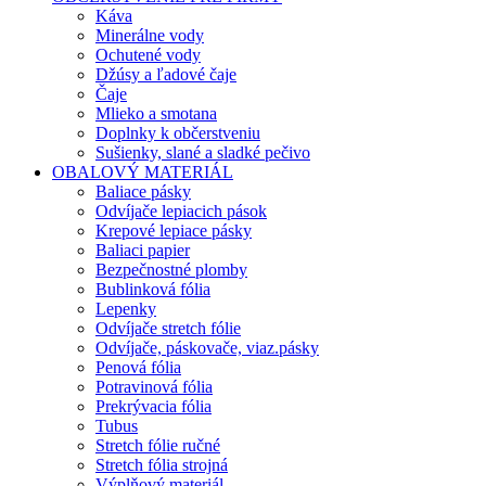
Káva
Minerálne vody
Ochutené vody
Džúsy a ľadové čaje
Čaje
Mlieko a smotana
Doplnky k občerstveniu
Sušienky, slané a sladké pečivo
OBALOVÝ MATERIÁL
Baliace pásky
Odvíjače lepiacich pások
Krepové lepiace pásky
Baliaci papier
Bezpečnostné plomby
Bublinková fólia
Lepenky
Odvíjače stretch fólie
Odvíjače, páskovače, viaz.pásky
Penová fólia
Potravinová fólia
Prekrývacia fólia
Tubus
Stretch fólie ručné
Stretch fólia strojná
Výplňový materiál